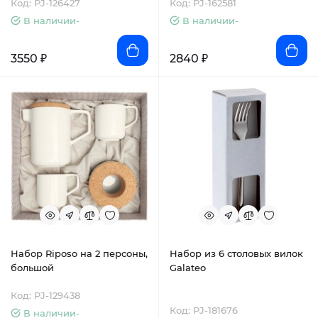
Код: PJ-126427
Код: PJ-162581
В наличии-
В наличии-
3550 ₽
2840 ₽
Набор Riposo на 2 персоны,
Набор из 6 столовых вилок
большой
Galateo
Код: PJ-129438
Код: PJ-181676
В наличии-