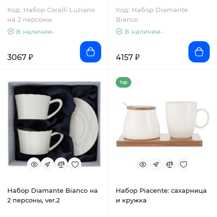
Код: Набор Coralli Luziano
Код: Набор Diamante
на 2 персоны
Bianco
В наличии-
В наличии-
3067 ₽
4157 ₽
Top
Набор Diamante Bianco на
Набор Piacente: сахарница
2 персоны, ver.2
и кружка