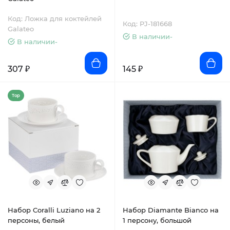
Код: Ложка для коктейлей
Код: PJ-181668
Galateo
В наличии-
В наличии-
307 ₽
145 ₽
Top
Набор Coralli Luziano на 2
Набор Diamante Bianco на
персоны, белый
1 персону, большой