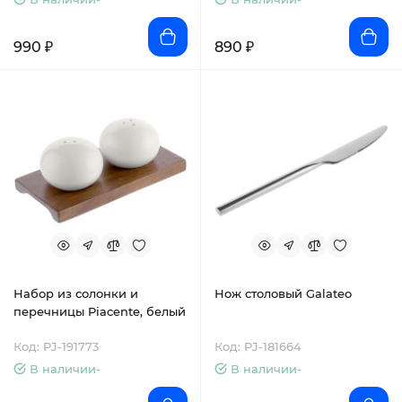
990 ₽
890 ₽
Набор из солонки и
Нож столовый Galateo
перечницы Piacente, белый
Код: PJ-191773
Код: PJ-181664
В наличии-
В наличии-