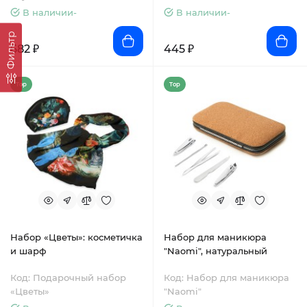
В наличии-
В наличии-
Фильтр
682 ₽
445 ₽
Top
Top
Набор «Цветы»: косметичка
Набор для маникюра
и шарф
"Naomi", натуральный
Код: Подарочный набор
Код: Набор для маникюра
«Цветы»
"Naomi"