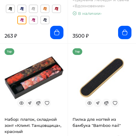
«Вдохновение»
В наличии-
263 ₽
3500 ₽
Top
Top
Набор: платок, складной
Пилка для ногтей из
зонт «Климт. Танцовщица»,
бамбука "Bamboo nail"
красный