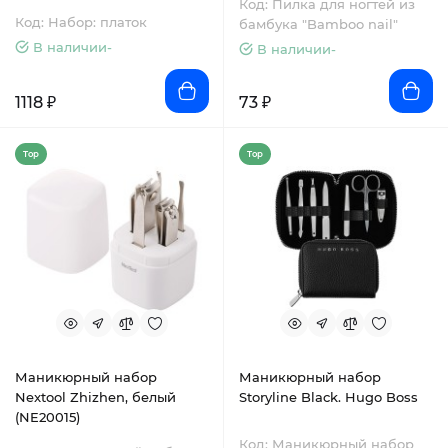
Код: Пилка для ногтей из
Код: Набор: платок
бамбука "Bamboo nail"
В наличии-
В наличии-
1118 ₽
73 ₽
Top
Top
Маникюрный набор
Маникюрный набор
Nextool Zhizhen, белый
Storyline Black. Hugo Boss
(NE20015)
Код: Маникюрный набор