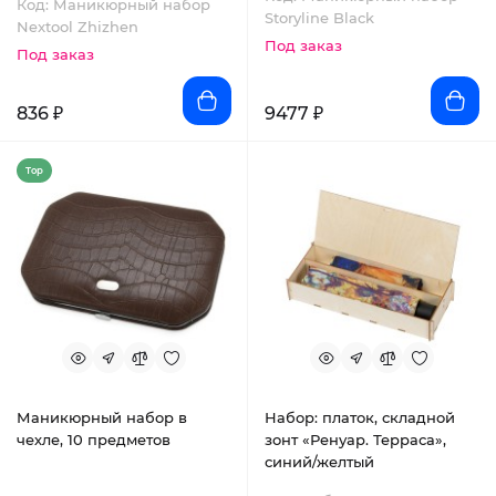
Код: Маникюрный набор
Storyline Black
Nextool Zhizhen
Под заказ
Под заказ
836 ₽
9477 ₽
Top
Маникюрный набор в
Набор: платок, складной
чехле, 10 предметов
зонт «Ренуар. Терраса»,
синий/желтый