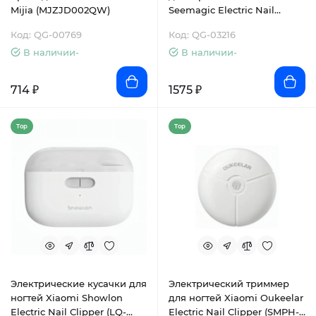
Mijia (MJZJD002QW)
Seemagic Electric Nail
Clipper Standard White
Код: QG-00769
Код: QG-03216
(SMNC01)
В наличии-
В наличии-
714 ₽
1575 ₽
Top
Top
Электрические кусачки для
Электрический триммер
ногтей Xiaomi Showlon
для ногтей Xiaomi Oukeelar
Electric Nail Clipper (LQ-
Electric Nail Clipper (SMPH-