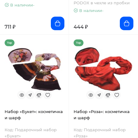
PODOX в чехле из пробки
В наличии-
В наличии-
711 ₽
444 ₽
Top
Top
Набор «Букет»: косметичка
Набор «Роза»: косметичка
и шарф
и шарф
Код: Подарочный набор
Код: Подарочный набор
«Букет»
«Роза»