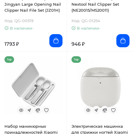
Jingyan Large Opening Nail
Nextool Nail Clipper Set
Clipper Nail File Set (JZ01H)
(NE20015/MS20011)
Код: QG-00519
Код: QG-01254
В наличии-
В наличии-
1793 ₽
946 ₽
Top
Top
Набор маникюрных
Электрическая машинка
принадлежностей Xiaomi
для стрижки ногтей Xiaomi