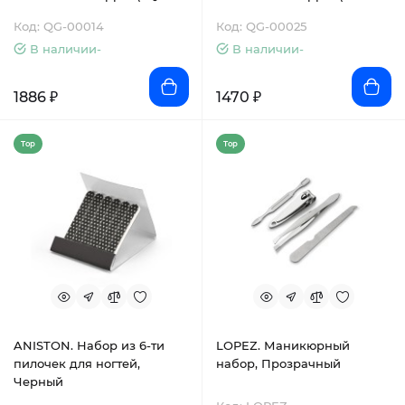
EDZJD01)
ZJD06C)
Код: QG-00014
Код: QG-00025
В наличии-
В наличии-
1886 ₽
1470 ₽
Top
Top
ANISTON. Набор из 6-ти
LOPEZ. Маникюрный
пилочек для ногтей,
набор, Прозрачный
Черный