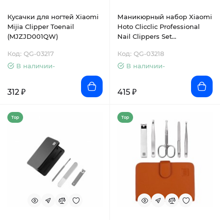
Кусачки для ногтей Xiaomi
Маникюрный набор Xiaomi
Mijia Clipper Toenail
Hoto Clicclic Professional
(MJZJD001QW)
Nail Clippers Set
(QWZJD001)
Код: QG-03217
Код: QG-03218
В наличии-
В наличии-
312 ₽
415 ₽
Top
Top