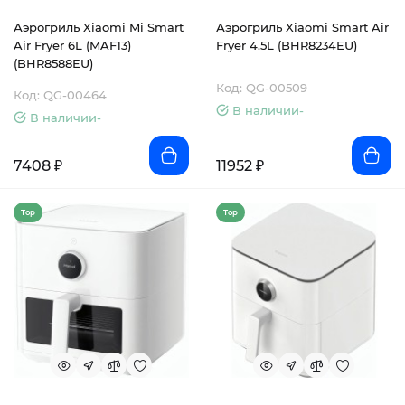
Аэрогриль Xiaomi Mi Smart
Аэрогриль Xiaomi Smart Air
Air Fryer 6L (MAF13)
Fryer 4.5L (BHR8234EU)
(BHR8588EU)
Код: QG-00509
Код: QG-00464
В наличии-
В наличии-
7408 ₽
11952 ₽
Top
Top