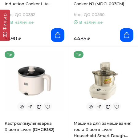
Induction Cooker Lite
Cooker N1 (MDCL003CM)
(DCL002CM)
Код: QG-00382
Код: QG-00560
Фильтр
В наличии-
В наличии-
5490 ₽
4485 ₽
Top
Top
Кастрюлямультиварка
Машина для замешивания
Xiaomi Liven (DHGB182)
теста Xiaomi Liven
Household Smart Dough