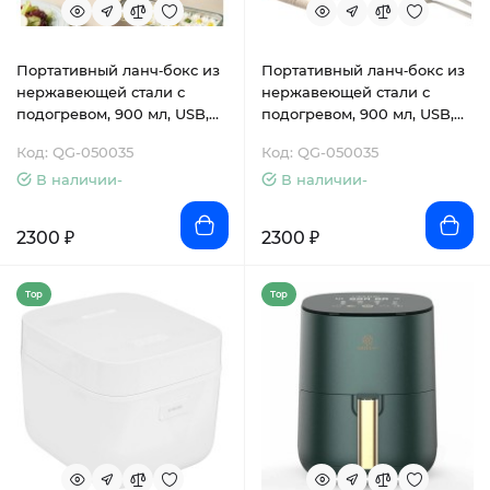
Портативный ланч‑бокс из
Портативный ланч‑бокс из
нержавеющей стали с
нержавеющей стали с
подогревом, 900 мл, USB,
подогревом, 900 мл, USB,
7200 мАч, 15 Вт, элегантный
7200 мАч, 15 Вт, элегантный
Код: QG-050035
Код: QG-050035
розовый
серый
В наличии-
В наличии-
2300 ₽
2300 ₽
Top
Top