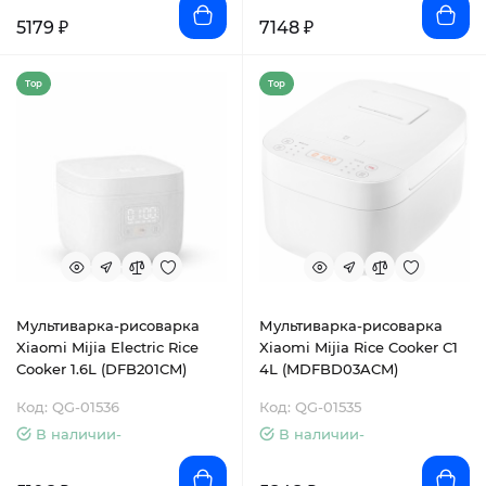
5179 ₽
7148 ₽
Top
Top
Мультиварка-рисоварка
Мультиварка-рисоварка
Xiaomi Mijia Electric Rice
Xiaomi Mijia Rice Cooker C1
Cooker 1.6L (DFB201CM)
4L (MDFBD03ACM)
Код: QG-01536
Код: QG-01535
В наличии-
В наличии-