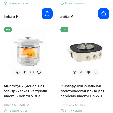
В наличии-
ED4001)
В наличии-
16835 ₽
5395 ₽
Top
Top
Многофункциональная
Многофункциональная
электрическая кастрюля
электрическая плита для
Xiaomi Zhenmi Visual
барбекю Xiaomi DMWD
Water-Proof Stew Pot 3L D6
Код: QG-00572
Код: QG-00144
(ZMDZ-006)
В наличии-
В наличии-