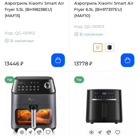
Аэрогриль Xiaomi Smart Air
Аэрогриль Xiaomi Smart Air
Fryer 5.5L (BHR8238EU)
Fryer 6.5L (BHR7357EU)
(MAF15)
(MAF10)
Код: QG-00913
Код: QG-00912
В наличии-
В наличии-
13446 ₽
13778 ₽
Top
Top