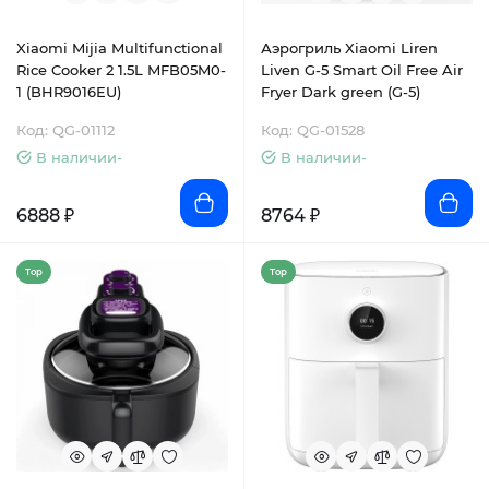
Xiaomi Mijia Multifunctional
Аэрогриль Xiaomi Liren
Rice Cooker 2 1.5L MFB05M0-
Liven G-5 Smart Oil Free Air
1 (BHR9016EU)
Fryer Dark green (G-5)
Код: QG-01112
Код: QG-01528
В наличии-
В наличии-
6888 ₽
8764 ₽
Top
Top