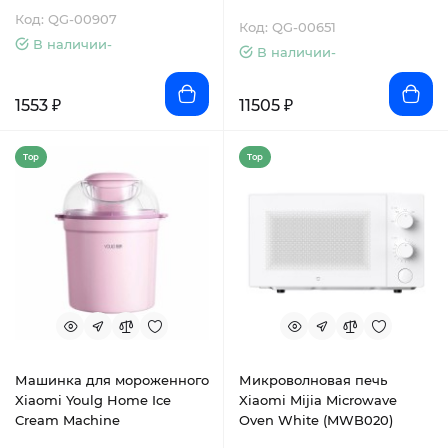
Mixer 5L Beige (HMJ-D5600)
Код: QG-00907
Код: QG-00651
В наличии-
В наличии-
1553 ₽
11505 ₽
Top
Top
Машинка для мороженного
Микроволновая печь
Xiaomi Youlg Home Ice
Xiaomi Mijia Microwave
Cream Machine
Oven White (MWB020)