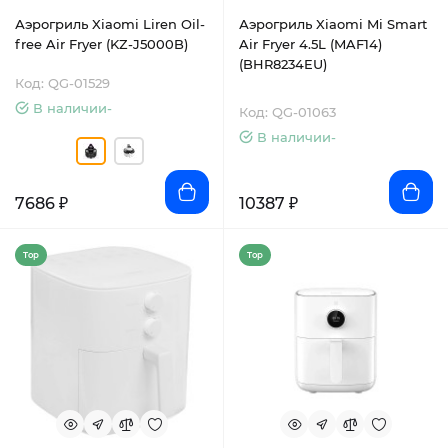
Аэрогриль Xiaomi Liren Oil-
Аэрогриль Xiaomi Mi Smart
free Air Fryer (KZ-J5000B)
Air Fryer 4.5L (MAF14)
(BHR8234EU)
Код: QG-01529
В наличии-
Код: QG-01063
В наличии-
7686 ₽
10387 ₽
Top
Top