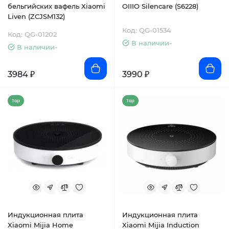
бельгийских вафель Xiaomi
OIIIO Silencare (S6228)
Liven (ZCJSM132)
Код: QG-01534
Код: QG-01202
В наличии-
В наличии-
3984 ₽
3990 ₽
Top
Top
Индукционная плита
Индукционная плита
Xiaomi Mijia Home
Xiaomi Mijia Induction