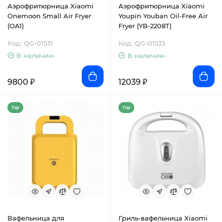
Аэрофритюрница Xiaomi
Аэрофритюрница Xiaomi
Onemoon Small Air Fryer
Youpin Youban Oil-Free Air
(OA1)
Fryer (YB-2208T)
Код: QG-01531
Код: QG-01533
В наличии-
В наличии-
9800 ₽
12039 ₽
Top
Top
Вафельница для
Гриль-вафельница Xiaomi