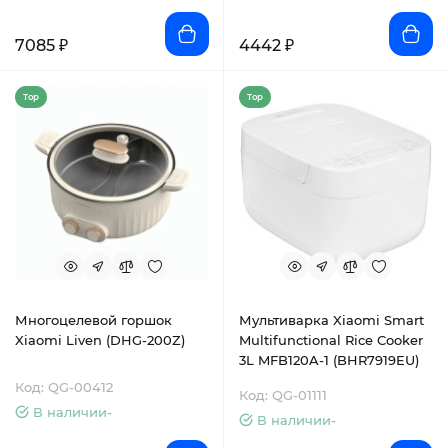
7085 ₽
4442 ₽
Top
Top
Многоцелевой горшок
Мультиварка Xiaomi Smart
Xiaomi Liven (DHG-200Z)
Multifunctional Rice Cooker
3L MFB120A-1 (BHR7919EU)
Код: QG-00412
Код: QG-01111
В наличии-
В наличии-