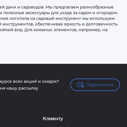
ей дачи и садоводов. Мы предлагаем разнообразные
 полезные аксессуары для ухода за садом и огородом.
ения логотипа на садовый инструмент мы используем
й инструментов, обеспечивая яркость и долговечность
тойкий вид. Для кожаных элементов, например, на
 курсе всех акций и скидок?
Подписаться
Подписаться
на нашу рассылку
Клиенту