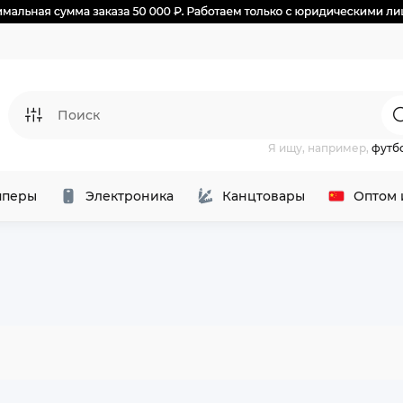
Я ищу, например,
футб
перы
Электроника
Канцтовары
Оптом 