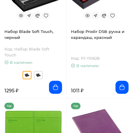
Набор Blade Soft Touch,
Набор Prodir DS8: ручка и
черный
карандаш, красный
Код: Набор Blade Soft
Touch
Код: PJ-110628
В наличии-
В наличии-
1295 ₽
1011 ₽
Top
Top