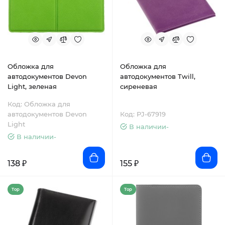
Обложка для
Обложка для
автодокументов Devon
автодокументов Twill,
Light, зеленая
сиреневая
Код: Обложка для
автодокументов Devon
Код: PJ-67919
Light
В наличии-
В наличии-
138 ₽
155 ₽
Top
Top