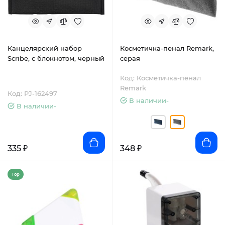
Канцелярский набор
Косметичка-пенал Remark,
Scribe, с блокнотом, черный
серая
Код: Косметичка-пенал
Remark
Код: PJ-162497
В наличии-
В наличии-
335 ₽
348 ₽
Top