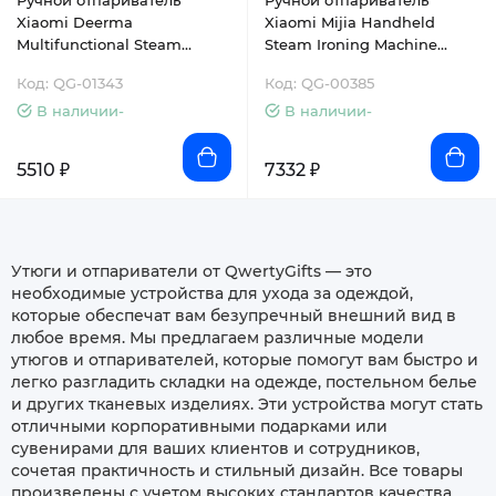
Ручной отпариватель
Ручной отпариватель
Xiaomi Deerma
Xiaomi Mijia Handheld
Multifunctional Steam
Steam Ironing Machine
Ironing Machine (DEM-
(B502CN)
Код: QG-01343
Код: QG-00385
HS200)
В наличии-
В наличии-
5510 ₽
7332 ₽
Утюги и отпариватели от QwertyGifts — это
необходимые устройства для ухода за одеждой,
которые обеспечат вам безупречный внешний вид в
любое время. Мы предлагаем различные модели
утюгов и отпаривателей, которые помогут вам быстро и
легко разгладить складки на одежде, постельном белье
и других тканевых изделиях. Эти устройства могут стать
отличными корпоративными подарками или
сувенирами для ваших клиентов и сотрудников,
сочетая практичность и стильный дизайн. Все товары
произведены с учетом высоких стандартов качества,