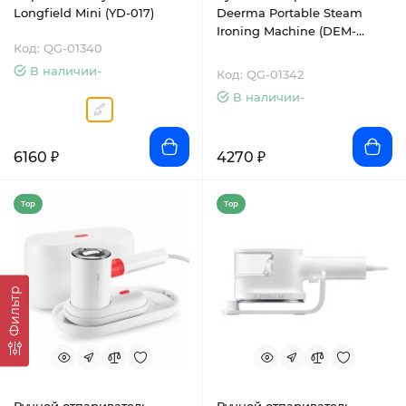
Longfield Mini (YD-017)
Deerma Portable Steam
Ironing Machine (DEM-
Код: QG-01340
HS007)
В наличии-
Код: QG-01342
В наличии-
6160 ₽
4270 ₽
Top
Top
Фильтр