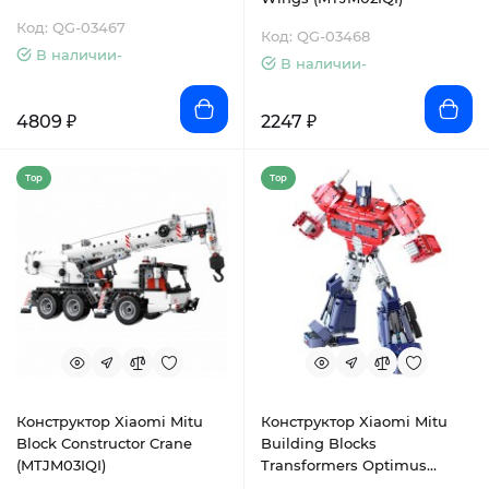
Код: QG-03467
Код: QG-03468
В наличии-
В наличии-
4809 ₽
2247 ₽
Top
Top
Конструктор Xiaomi Mitu
Конструктор Xiaomi Mitu
Block Сonstructor Crane
Building Blocks
(MTJM03IQI)
Transformers Optimus
Prime (QTZ01IQI)