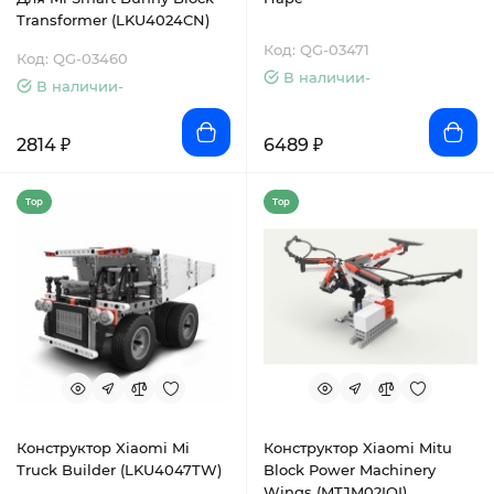
Transformer (LKU4024CN)
Код: QG-03471
Код: QG-03460
В наличии-
В наличии-
2814 ₽
6489 ₽
Top
Top
Конструктор Xiaomi Mi
Конструктор Xiaomi Mitu
Truck Builder (LKU4047TW)
Block Power Machinery
Wings (MTJM02IQI)