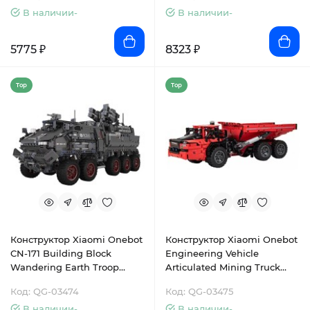
В наличии-
В наличии-
5775 ₽
8323 ₽
Top
Top
Конструктор Xiaomi Onebot
Конструктор Xiaomi Onebot
CN-171 Building Block
Engineering Vehicle
Wandering Earth Troop
Articulated Mining Truck
Carrier (OBLDQ16AIQI)
(GP00059CN)
Код: QG-03474
Код: QG-03475
В наличии-
В наличии-