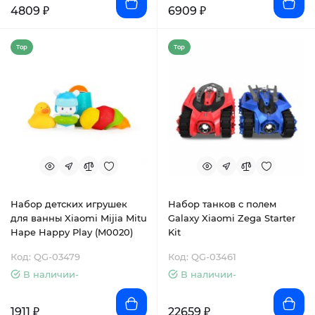
4809 ₽
6909 ₽
Top
Top
Набор детских игрушек
Набор танков с полем
для ванны Xiaomi Mijia Mitu
Galaxy Xiaomi Zega Starter
Hape Happy Play (M0020)
Kit
Код: QG-03479
Код: QG-03461
В наличии-
В наличии-
1911 ₽
22659 ₽