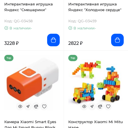
Интерактивная игрушка
Интерактивная игрушка
Яндекс "Смешарики"
Яндекс "Холодное сердце"
Код: QG-03458
Код: QG-03459
В наличии-
В наличии-
3228 ₽
2822 ₽
Top
Top
Камера Xiaomi Smart Eyes
Конструктор Xiaomi Mi Mitu
Для Mi Smart Bunny Block
Hape