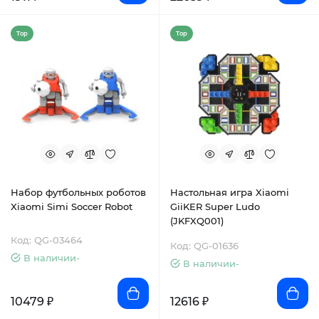
Top
Top
Набор футбольных роботов
Настольная игра Xiaomi
Xiaomi Simi Soccer Robot
GiiKER Super Ludo
(JKFXQ001)
Код: QG-03464
Код: QG-01636
В наличии-
В наличии-
10479 ₽
12616 ₽