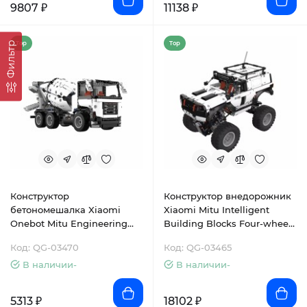
9807 ₽
11138 ₽
Top
Top
Фильтр
Конструктор
Конструктор внедорожник
бетономешалка Xiaomi
Xiaomi Mitu Intelligent
Onebot Mitu Engineering
Building Blocks Four-wheel
Mixer GCJBJ01IQI
Drive (YYSQC01IQI)
Код: QG-03470
Код: QG-03465
(GP00078CN)
В наличии-
В наличии-
5313 ₽
18102 ₽