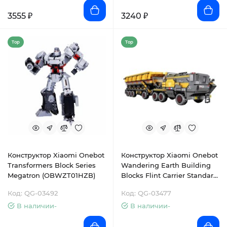
3555 ₽
3240 ₽
Top
Top
Конструктор Xiaomi Onebot
Конструктор Xiaomi Onebot
Transformers Block Series
Wandering Earth Building
Megatron (OBWZT01HZB)
Blocks Flint Carrier Standard
Edition (BHR4472RT)
Код: QG-03492
Код: QG-03477
В наличии-
В наличии-