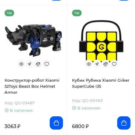
Top
Top
Конструктор-робот Xiaomi
Кубик Рубика Xiaomi Giiker
52Toys Beast Box Helmet
SuperCube i3S
Armor
Код: QG-00463
Код: QG-03487
В наличии-
В наличии-
3063 ₽
6800 ₽