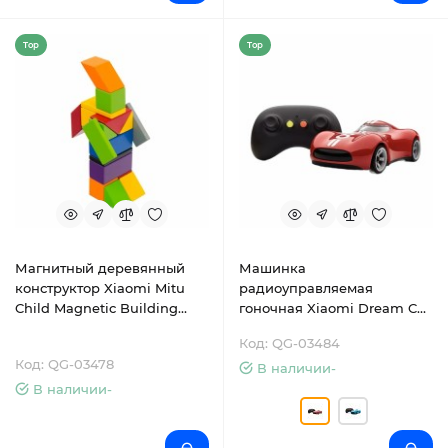
Top
Top
Магнитный деревянный
Машинка
конструктор Xiaomi Mitu
радиоуправляемая
Child Magnetic Building
гоночная Xiaomi Dream Car
Blocks Multicolor
Passion (P-201)
Код: QG-03484
(MTJM01MT)
Код: QG-03478
В наличии-
В наличии-