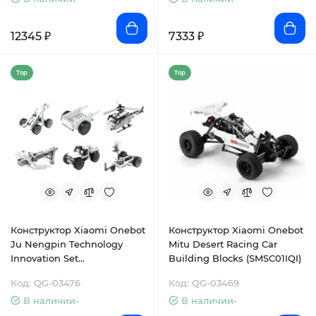
12345 ₽
7333 ₽
Top
Top
Конструктор Xiaomi Onebot
Конструктор Xiaomi Onebot
Ju Nengpin Technology
Mitu Desert Racing Car
Innovation Set
Building Blocks (SMSC01IQI)
(OBJMB74AIQI)
Код: QG-03476
Код: QG-03469
В наличии-
В наличии-