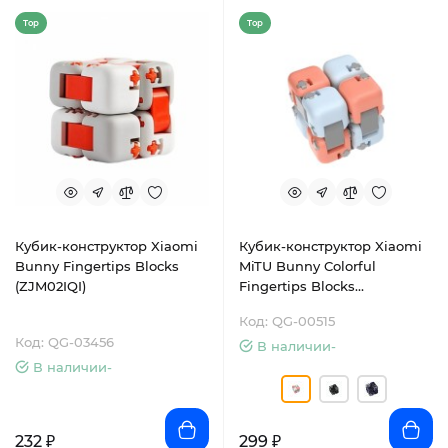
Top
Top
Кубик-конструктор Xiaomi
Кубик-конструктор Xiaomi
Bunny Fingertips Blocks
MiTU Bunny Colorful
(ZJM02IQI)
Fingertips Blocks
(ZJMH02IQI)
Код: QG-00515
Код: QG-03456
В наличии-
В наличии-
232 ₽
299 ₽