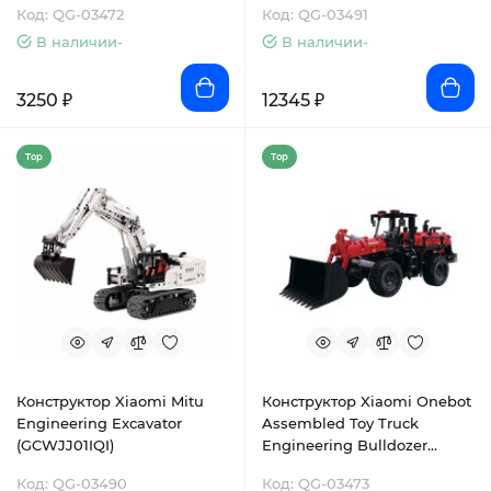
Код: QG-03472
Код: QG-03491
В наличии-
В наличии-
3250 ₽
12345 ₽
Top
Top
Конструктор Xiaomi Mitu
Конструктор Xiaomi Onebot
Engineering Excavator
Assembled Toy Truck
(GCWJJ01IQI)
Engineering Bulldozer
(GP00017CN)
Код: QG-03490
Код: QG-03473