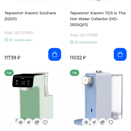
Термопот Xiaomi Scishare
Термопот Xiaomi TDS Is The
(S2101)
Hot Water Collector (HD-
JRSSQ01)
Код: QG-01549
Код: QG-01550
В наличии-
В наличии-
11739 ₽
11032 ₽
Top
Top