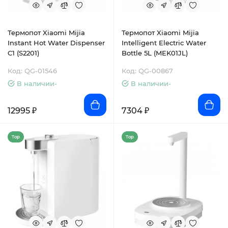
Термопот Xiaomi Mijia
Термопот Xiaomi Mijia
Instant Hot Water Dispenser
Intelligent Electric Water
C1 (S2201)
Bottle 5L (MEK01JL)
Код: QG-01546
Код: QG-00867
В наличии-
В наличии-
12995 ₽
7304 ₽
Top
Top