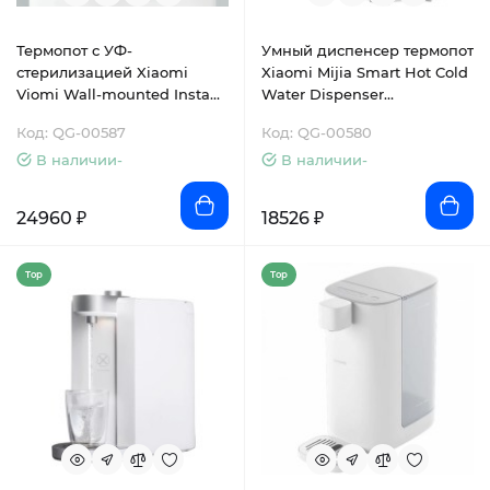
Термопот с УФ-
Умный диспенсер термопот
стерилизацией Xiaomi
Xiaomi Mijia Smart Hot Cold
Viomi Wall-mounted Instant
Water Dispenser
Hot Water Dispenser (MG2-
(MJMY23YM)
Код: QG-00587
Код: QG-00580
B)
В наличии-
В наличии-
24960 ₽
18526 ₽
Top
Top