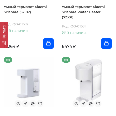
Умный термопот Xiaomi
Умный термопот Xiaomi
Scishare (S2102)
Scishare Water Heater
(S2301)
Код: QG-01552
Код: QG-01551
Фильтр
В наличии-
В наличии-
12264 ₽
6474 ₽
Top
Top