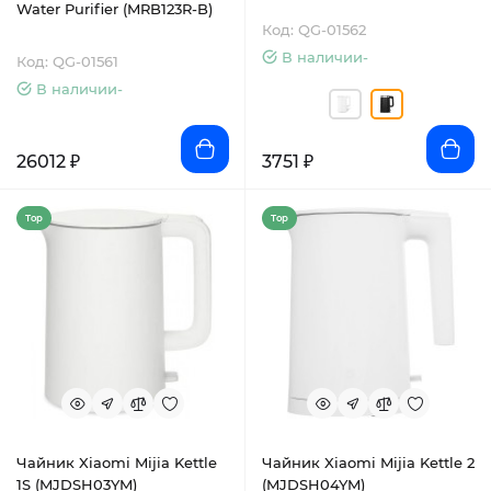
Water Purifier (MRB123R-B)
Код: QG-01562
В наличии-
Код: QG-01561
В наличии-
26012 ₽
3751 ₽
Top
Top
Чайник Xiaomi Mijia Kettle
Чайник Xiaomi Mijia Kettle 2
1S (MJDSH03YM)
(MJDSH04YM)