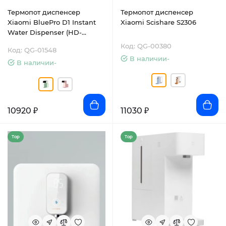
Термопот диспенсер
Термопот диспенсер
Xiaomi BluePro D1 Instant
Xiaomi Scishare S2306
Water Dispenser (HD-
JRSSQ01)
Код: QG-00380
Код: QG-01548
В наличии-
В наличии-
10920 ₽
11030 ₽
Top
Top