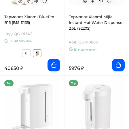
Термопот Xiaomi BluePro
Термопот Xiaomi Mijia
B15 (B15-R135)
Instant Hot Water Dispenser
2.5L (S2202)
Код: QG-01547
В наличии-
Код: QG-00866
В наличии-
40650 ₽
5976 ₽
Top
Top