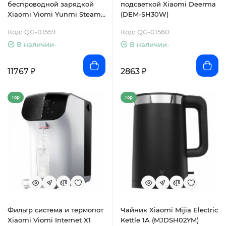
беспроводной зарядкой
подсветкой Xiaomi Deerma
Xiaomi Viomi Yunmi Steam
(DEM-SH30W)
Spray Tea Maker (VXZC01)
Код: QG-01559
Код: QG-01560
В наличии-
В наличии-
11767 ₽
2863 ₽
Top
Top
Фильтр система и термопот
Чайник Xiaomi Mijia Electric
Xiaomi Viomi Internet X1
Kettle 1A (MJDSH02YM)