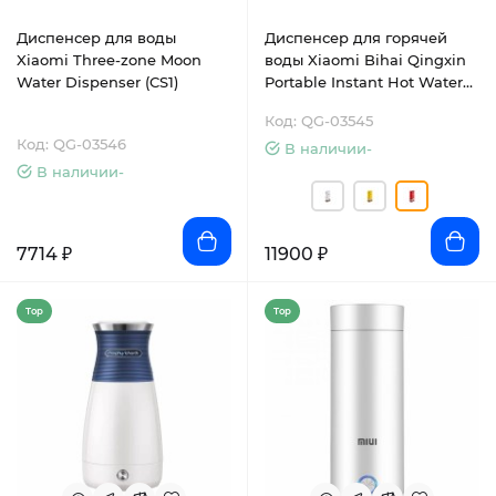
Диспенсер для воды
Диспенсер для горячей
Xiaomi Three-zone Moon
воды Xiaomi Bihai Qingxin
Water Dispenser (CS1)
Portable Instant Hot Water
Dispenser (KEI9003T-3C)
Код: QG-03545
Код: QG-03546
В наличии-
В наличии-
7714 ₽
11900 ₽
Top
Top