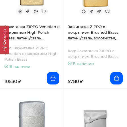
Зажигалка ZIPPO Venetian с
Зажигалка ZIPPO с
Фильтр
покрытием High Polish
покрытием Brushed Brass,
Brass, латунь/сталь,
латунь/сталь, золотистая,
золотистая, 38x13x57 мм
матовая, 38x13x57 мм
Код: Зажигалка ZIPPO
Код: Зажигалка ZIPPO с
Venetian с покрытием High
покрытием Brushed Brass
Polish Brass
В наличии-
В наличии-
10530 ₽
5780 ₽