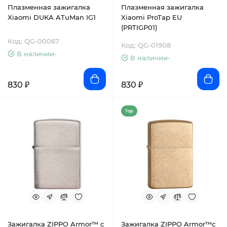
Плазменная зажигалка
Плазменная зажигалка
Xiaomi DUKA ATuMan IG1
Xiaomi ProTap EU
(PRTIGP01)
Код: QG-00067
Код: QG-01908
В наличии-
В наличии-
830 ₽
830 ₽
Top
Зажигалка ZIPPO Armor™ c
Зажигалка ZIPPO Armor™с