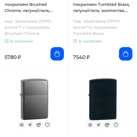
покрытием Brushed
покрытием Tumbled Brass,
Chrome, латунь/сталь,
латунь/сталь, золотистая,
серебристая, матовая,
матовая, 38x13x57 мм
Код: Зажигалка ZIPPO
Код: Зажигалка ZIPPO
38x13x57 мм
Armor™ c покрытием
Armor™с покрытием
Brushed Chrome
Tumbled Brass
В наличии-
В наличии-
5780 ₽
7540 ₽