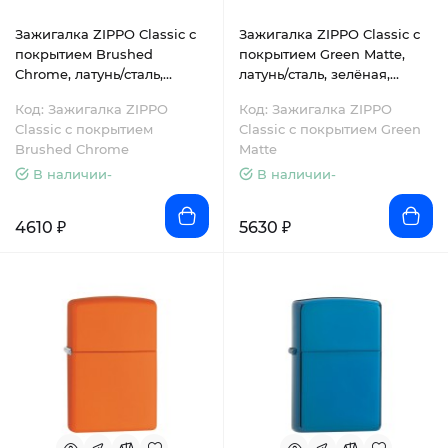
Зажигалка ZIPPO Classic с
Зажигалка ZIPPO Classic с
покрытием Brushed
покрытием Green Matte,
Chrome, латунь/сталь,
латунь/сталь, зелёная,
серебристая, матовая,
матовая, 38x13x57 мм
Код: Зажигалка ZIPPO
Код: Зажигалка ZIPPO
38x13x57 мм
Classic с покрытием
Classic с покрытием Green
Brushed Chrome
Matte
В наличии-
В наличии-
4610 ₽
5630 ₽