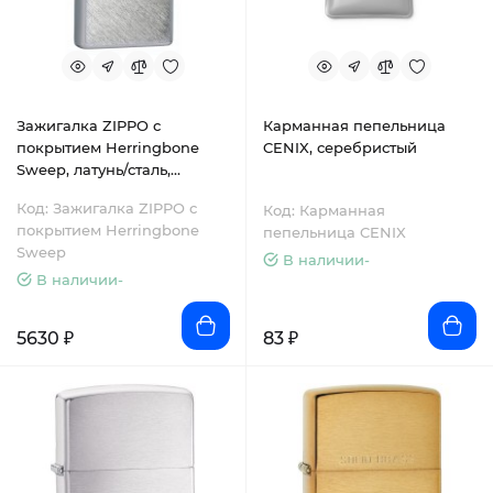
Зажигалка ZIPPO с
Карманная пепельница
покрытием Herringbone
CENIX, серебристый
Sweep, латунь/сталь,
серебристая, матовая,
Код: Зажигалка ZIPPO с
Код: Карманная
38x13x57 мм
покрытием Herringbone
пепельница CENIX
Sweep
В наличии-
В наличии-
5630 ₽
83 ₽