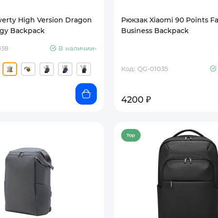
erty High Version Dragon
Рюкзак Xiaomi 90 Points F
rgy Backpack
Business Backpack
938
В наличии-
Код: QG-01035
4200 ₽
Top