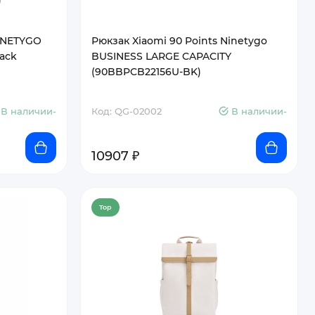
NINETYGO
Рюкзак Xiaomi 90 Points Ninetygo
pack
BUSINESS LARGE CAPACITY
(90BBPCB22156U-BK)
В наличии-
Код: QG-02002
В наличии-
10907 ₽
Top