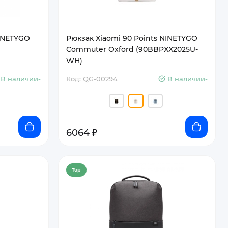
NINETYGO
Рюкзак Xiaomi 90 Points NINETYGO
Commuter Oxford (90BBPXX2025U-
WH)
В наличии-
Код: QG-00294
В наличии-
6064 ₽
Top