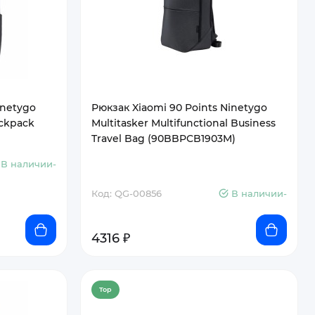
inetygo
Рюкзак Xiaomi 90 Points Ninetygo
ckpack
Multitasker Multifunctional Business
Travel Bag (90BBPCB1903M)
В наличии-
Код: QG-00856
В наличии-
4316 ₽
Top