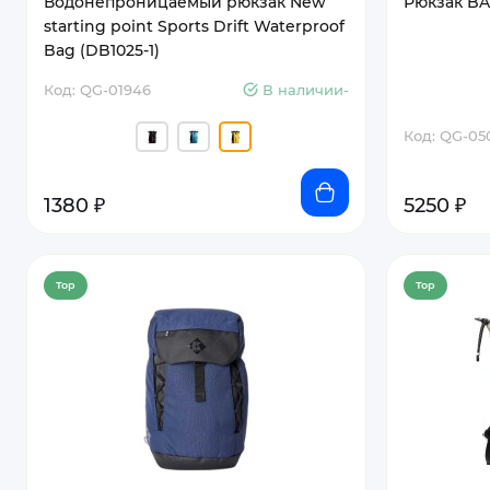
Водонепроницаемый рюкзак New
Рюкзак BA
starting point Sports Drift Waterproof
Bag (DB1025-1)
Код: QG-01946
В наличии-
Код: QG-05
1380 ₽
5250 ₽
Top
Top