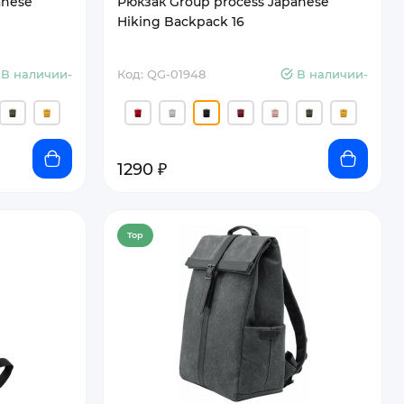
anese
Рюкзак Group process Japanese
Hiking Backpack 16
В наличии-
Код: QG-01948
В наличии-
1290 ₽
Top