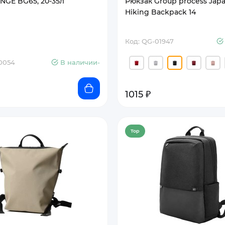
NGE BG65, 20-35л
Рюкзак Group process Jap
Hiking Backpack 14
Код: QG-01947
0054
В наличии-
1015 ₽
Top