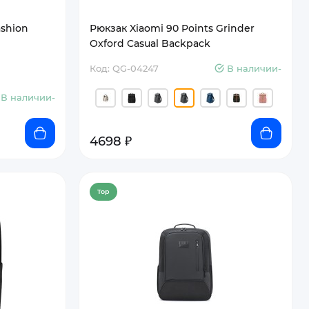
ashion
Рюкзак Xiaomi 90 Points Grinder
Oxford Casual Backpack
Код: QG-04247
В наличии-
В наличии-
4698 ₽
Top