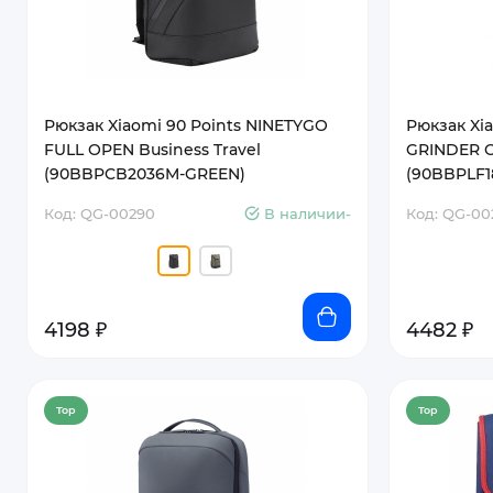
Рюкзак Xiaomi 90 Points NINETYGO
Рюкзак Xi
FULL OPEN Business Travel
GRINDER O
(90BBPCB2036M-GREEN)
(90BBPLF
Код: QG-00290
В наличии-
Код: QG-00
4198 ₽
4482 ₽
Top
Top