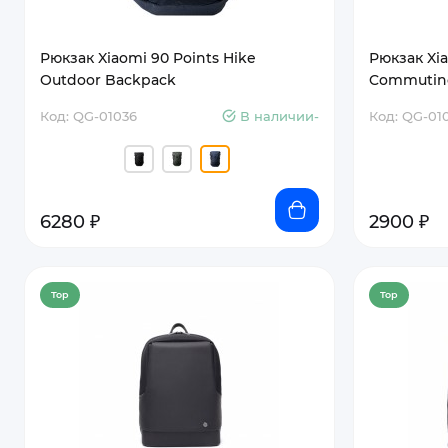
Рюкзак Xiaomi 90 Points Hike
Рюкзак Xia
Outdoor Backpack
Commutin
Код: QG-01036
В наличии-
Код: QG-01
6280 ₽
2900 ₽
Top
Top