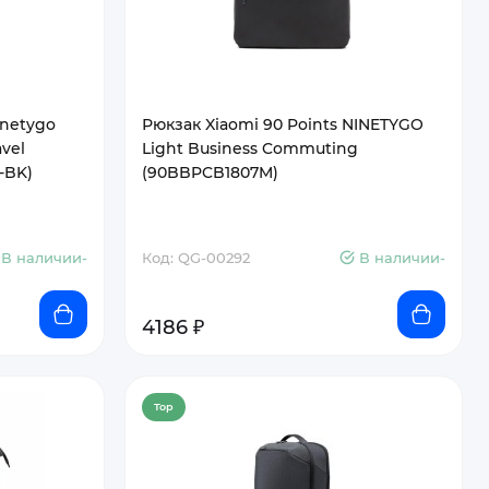
inetygo
Рюкзак Xiaomi 90 Points NINETYGO
avel
Light Business Commuting
-BK)
(90BBPCB1807M)
В наличии-
Код: QG-00292
В наличии-
4186 ₽
Top