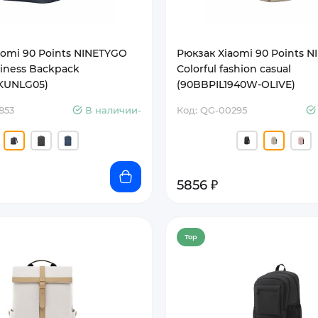
aomi 90 Points NINETYGO
Рюкзак Xiaomi 90 Points 
siness Backpack
Colorful fashion casual
KUNLG05)
(90BBPIL1940W-OLIVE)
853
В наличии-
Код: QG-00295
5856 ₽
Top