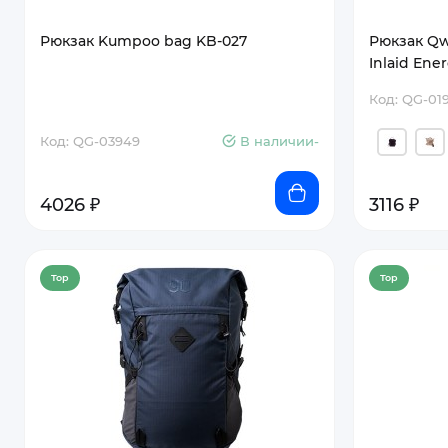
Рюкзак Kumpoo bag KB-027
Рюкзак Qw
Inlaid Ene
Код: QG-01
Код: QG-03949
В наличии-
4026 ₽
3116 ₽
Top
Top