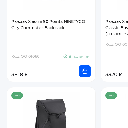
Рюкзак Xiaomi 90 Points NINETYGO
Рюкзак Xi
City Commuter Backpack
Classic Bu
(90171BGB
Код: QG-00
Код: QG-01060
В наличии-
3818 ₽
3320 ₽
Top
Top