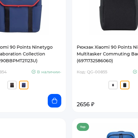
omi 90 Points Ninetygo
Рюкзак Xiaomi 90 Points N
laboration Collection
Multitasker Commuting Ba
(90BBPMT21123U)
(6971732586060)
854
В наличии-
Код: QG-00855
2656 ₽
Top