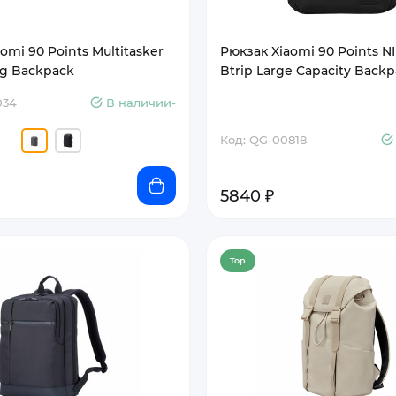
omi 90 Points Multitasker
Рюкзак Xiaomi 90 Points 
g Backpack
Btrip Large Capacity Back
034
В наличии-
Код: QG-00818
5840 ₽
Top