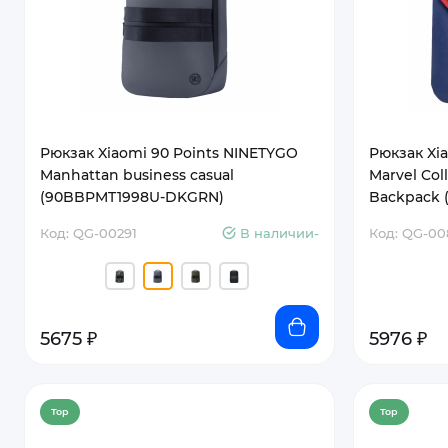
Рюкзак Xiaomi 90 Points NINETYGO
Рюкзак Xia
Manhattan business casual
Marvel Col
(90BBPMT1998U-DKGRN)
Backpack 
Код: QG-00291
В наличии-
Код: QG-00
5675 ₽
5976 ₽
Top
Top