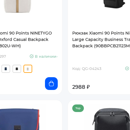
aomi 90 Points NINETYGO
Рюкзак Xiaomi 90 Points N
xford Casual Backpack
Large Capacity Business Tr
1802U-WH)
Backpack (90BBPCB21123M
297
В наличии-
Код: QG-04243
2988 ₽
Top