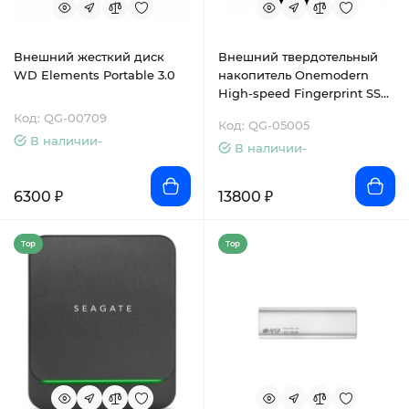
Внешний жесткий диск
Внешний твердотельный
WD Elements Portable 3.0
накопитель Onemodern
High-speed Fingerprint SSD
1 ТБ
Код: QG-00709
Код: QG-05005
В наличии-
В наличии-
6300 ₽
13800 ₽
Top
Top