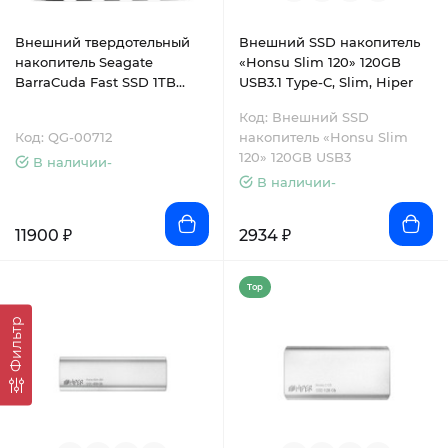
Внешний твердотельный
Внешний SSD накопитель
накопитель Seagate
«Honsu Slim 120» 120GB
BarraCuda Fast SSD 1TB
USB3.1 Type-C, Slim, Hiper
Black (STJM1000400)
Код: Внешний SSD
Код: QG-00712
накопитель «Honsu Slim
120» 120GB USB3
В наличии-
В наличии-
11900 ₽
2934 ₽
Top
Фильтр