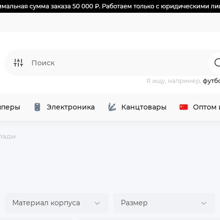
Я ищу, например,
футб
перы
Электроника
Канцтовары
Оптом 
пады
Материал корпуса
Размер