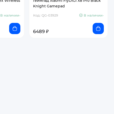
ex Wireless
Геймпад Xiaomi FlyDiGi X8 Pro Black
Knight Gamepad
В наличии-
Код: QG-03929
В наличии-
6489 ₽