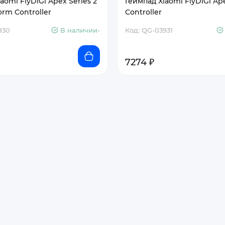
aomi FlyDiGi Apex Series 2
Геймпад Xiaomi FlyDiGi Ap
form Controller
Controller
930
В наличии-
Код: QG-03931
7274 ₽