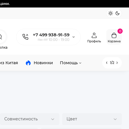
0
+7 499 938-91-59
пн-пт 10:00 - 19:00
Профиль
Корзина
олка
из Китая
Новинки
Помощь
1/2
Совместимость
Цвет