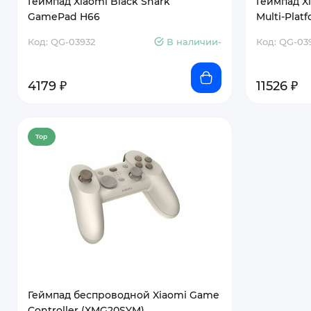
Геймпад Xiaomi Black Shark
Геймпад Xi
GamePad H66
Multi-Plat
Код: QG-03932
В наличии-
Код: QG-03
4179 ₽
11526 ₽
Top
Геймпад беспроводной Xiaomi Game
Controller (XMG20SYM)