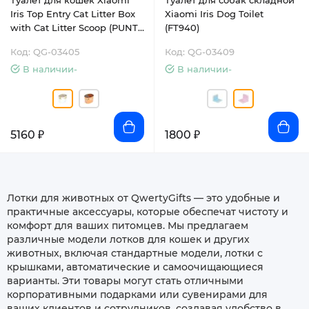
Туалет для кошек Xiaomi
Туалет для собак складной
Iris Top Entry Cat Litter Box
Xiaomi Iris Dog Toilet
with Cat Litter Scoop (PUNT-
(FT940)
530)
Код: QG-03405
Код: QG-03409
В наличии-
В наличии-
5160 ₽
1800 ₽
Лотки для животных от QwertyGifts — это удобные и
практичные аксессуары, которые обеспечат чистоту и
комфорт для ваших питомцев. Мы предлагаем
различные модели лотков для кошек и других
животных, включая стандартные модели, лотки с
крышками, автоматические и самоочищающиеся
варианты. Эти товары могут стать отличными
корпоративными подарками или сувенирами для
ваших клиентов и сотрудников, создавая удобство в