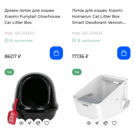
Домик-лоток для кошек
Лоток для кошек Xiaomi
Xiaomi Furrytail Glowhouse
Homerun Cat Litter Box
Car Litter Box
Smart Deodorant Version
(CLB10CB)
Код: QG-03402
Код: QG-03403
В наличии-
В наличии-
8607 ₽
17136 ₽
Top
Top