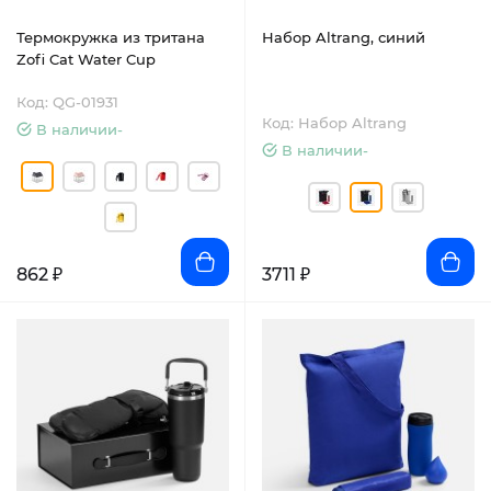
Термокружка из тритана
Набор Altrang, синий
Zofi Cat Water Cup
Код: QG-01931
Код: Набор Altrang
В наличии-
В наличии-
862 ₽
3711 ₽