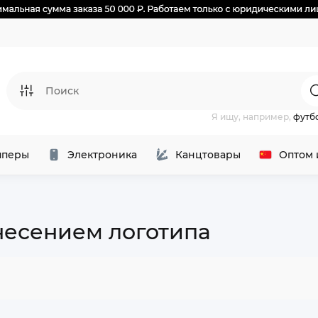
Я ищу, например,
футб
перы
Электроника
Канцтовары
Оптом 
несением логотипа