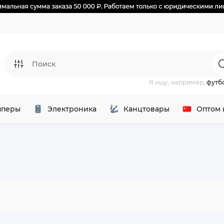
Я ищу, например,
футб
перы
Электроника
Канцтовары
Оптом 