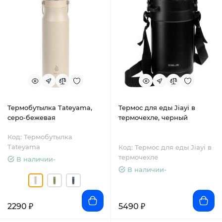
Термобутылка Tateyama,
Термос для еды Jiayi в
серо-бежевая
термочехле, черный
Код: Термобутылка
Tateyama
Код: Термос для еды Jiayi в
термочехле
В наличии-
В наличии-
2290 ₽
5490 ₽