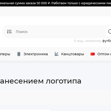
Я ищу, например,
футб
перы
Электроника
Канцтовары
Оптом 
 нанесением логотипа