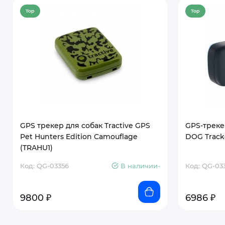
Top
Top
GPS трекер для собак Tractive GPS
GPS-трекер
Pet Hunters Edition Camouflage
DOG Track
(TRAHU1)
Код: QG-03356
В наличии-
Код: QG-03
9800 ₽
6986 ₽