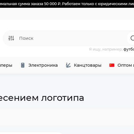
Я ищу, например,
футб
перы
Электроника
Канцтовары
Оптом 
есением логотипа