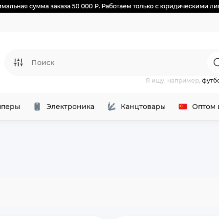
Я ищу, например,
футб
перы
Электроника
Канцтовары
Оптом 