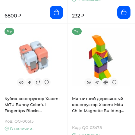
6800 ₽
232 ₽
Top
Top
Кубик-конструктор Xiaomi
Магнитный деревянный
MiTU Bunny Colorful
конструктор Xiaomi Mitu
Fingertips Blocks
Child Magnetic Building
(ZJMH02IQI)
Blocks Multicolor
Код: QG-00515
(MTJM01MT)
Код: QG-03478
В наличии-