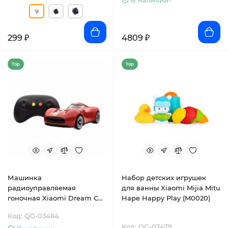
В наличии-
299 ₽
4809 ₽
Top
Top
Машинка
Набор детских игрушек
радиоуправляемая
для ванны Xiaomi Mijia Mitu
гоночная Xiaomi Dream Car
Hape Happy Play (M0020)
Passion (P-201)
Код: QG-03484
Код: QG-03479