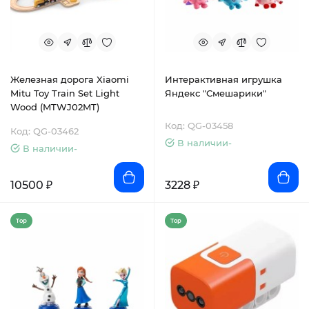
Железная дорога Xiaomi
Интерактивная игрушка
Mitu Toy Train Set Light
Яндекс "Смешарики"
Wood (MTWJ02MT)
Код: QG-03458
Код: QG-03462
В наличии-
В наличии-
10500 ₽
3228 ₽
Top
Top