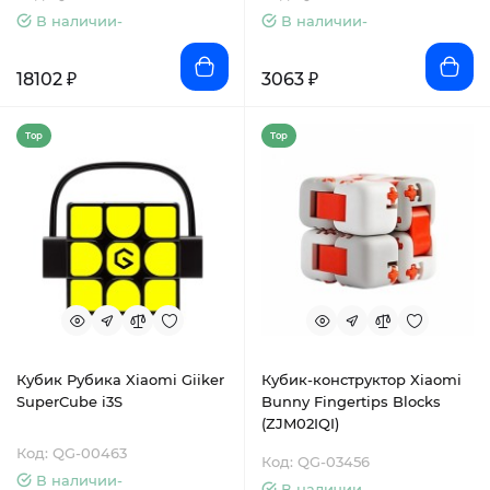
В наличии-
В наличии-
18102 ₽
3063 ₽
Top
Top
Кубик Рубика Xiaomi Giiker
Кубик-конструктор Xiaomi
SuperCube i3S
Bunny Fingertips Blocks
(ZJM02IQI)
Код: QG-00463
Код: QG-03456
В наличии-
В наличии-