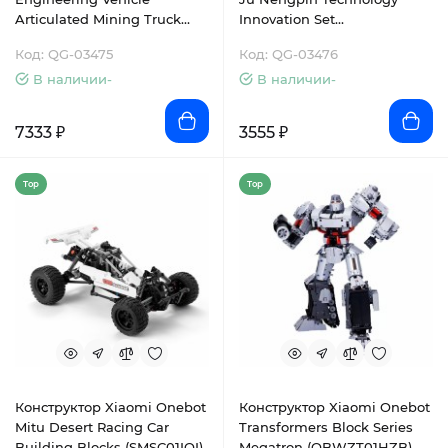
Articulated Mining Truck
Innovation Set
(GP00059CN)
(OBJMB74AIQI)
Код: QG-03475
Код: QG-03476
В наличии-
В наличии-
7333 ₽
3555 ₽
Top
Top
Конструктор Xiaomi Onebot
Конструктор Xiaomi Onebot
Mitu Desert Racing Car
Transformers Block Series
Building Blocks (SMSC01IQI)
Megatron (OBWZT01HZB)