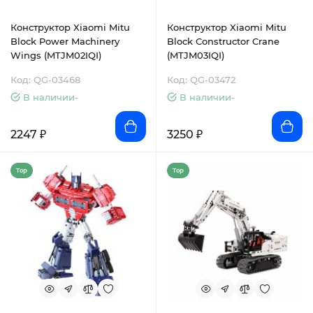
Конструктор Xiaomi Mitu
Конструктор Xiaomi Mitu
Block Power Machinery
Block Сonstructor Crane
Wings (MTJM02IQI)
(MTJM03IQI)
Код: QG-03468
Код: QG-03472
В наличии-
В наличии-
2247 ₽
3250 ₽
Top
Top