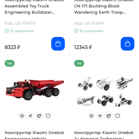
Assembled Toy Truck
CN-171 Building Block
Engineering Bulldozer
Wandering Earth Troop
(GP00017CN)
Carrier (OBLDQ16AIQI)
Код: QG-03473
Код: QG-03474
В наличии-
В наличии-
8323 ₽
12345 ₽
Top
Top
Конструктор Xiaomi Onebot
Конструктор Xiaomi Onebot
Engineering Vehicle
Ju Nengpin Technology