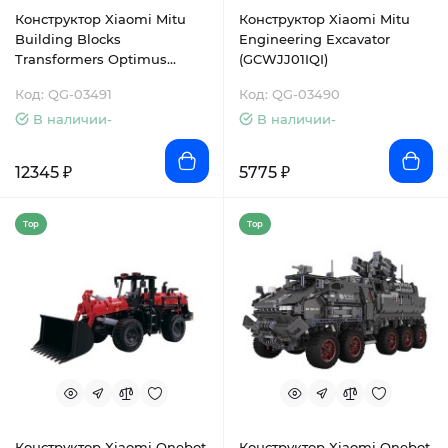
Конструктор Xiaomi Mitu
Конструктор Xiaomi Mitu
Building Blocks
Engineering Excavator
Transformers Optimus
(GCWJJ01IQI)
Prime (QTZ01IQI)
Код: QG-03491
Код: QG-03490
В наличии-
В наличии-
12345 ₽
5775 ₽
Top
Top
Конструктор Xiaomi Onebot
Конструктор Xiaomi Onebot