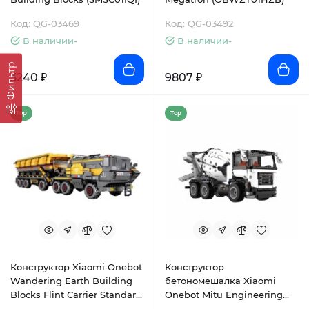
Код: QG-03469
Код: QG-03492
В наличии-
В наличии-
Фильтр
3240 ₽
9807 ₽
Top
Top
Конструктор Xiaomi Onebot
Конструктор
Wandering Earth Building
бетономешалка Xiaomi
Blocks Flint Carrier Standard
Onebot Mitu Engineering
Edition (BHR4472RT)
Mixer GCJBJ01IQI