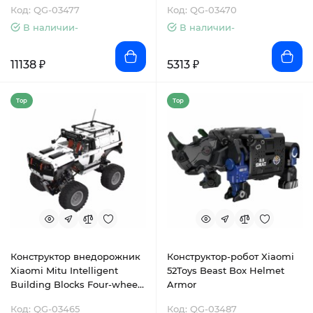
Код: QG-03477
Код: QG-03470
(GP00078CN)
В наличии-
В наличии-
11138 ₽
5313 ₽
Top
Top
Конструктор внедорожник
Конструктор-робот Xiaomi
Xiaomi Mitu Intelligent
52Toys Beast Box Helmet
Building Blocks Four-wheel
Armor
Drive (YYSQC01IQI)
Код: QG-03465
Код: QG-03487