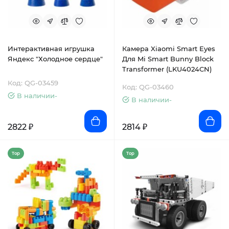
Интерактивная игрушка
Камера Xiaomi Smart Eyes
Яндекс "Холодное сердце"
Для Mi Smart Bunny Block
Transformer (LKU4024CN)
Код: QG-03459
Код: QG-03460
В наличии-
В наличии-
2822 ₽
2814 ₽
Top
Top