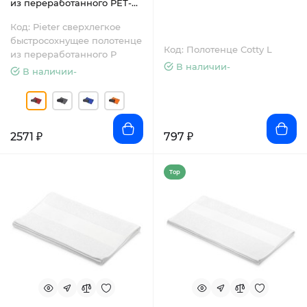
из переработанного РЕТ-
пластика, красный
Код: Pieter сверхлегкое
быстросохнущее полотенце
Код: Полотенце Cotty L
из переработанного Р
В наличии-
В наличии-
2571 ₽
797 ₽
Top