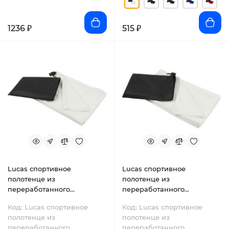
1236 ₽
515 ₽
Lucas спортивное
Lucas спортивное
полотенце из
полотенце из
переработанного
переработанного
полиэстера 50х100 см -
полиэстера 70х140 см -
Код: Lucas спортивное
Код: Lucas спортивное
Белый
Белый
полотенце из
полотенце из
переработанного
переработанного