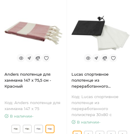
Anders полотенце для
Lucas спортивное
хаммама 147 x 75,5 см -
полотенце из
Красный
переработанного
полиэстера 30х80 см -
Код: Lucas спортивное
Белый
Код: Anders полотенце для
полотенце из
хаммама 147 x 75
переработанного
полиэстера 30х80 с
В наличии-
В наличии-