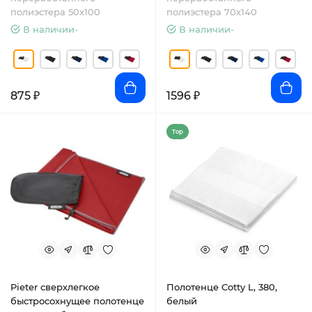
полиэстера 50х100
полиэстера 70х140
В наличии-
В наличии-
875 ₽
1596 ₽
Top
Pieter сверхлегкое
Полотенце Cotty L, 380,
быстросохнущее полотенце
белый