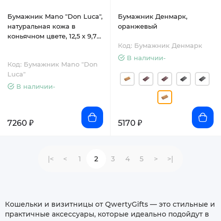
Бумажник Mano "Don Luca",
Бумажник Денмарк,
натуральная кожа в
оранжевый
коньячном цвете, 12,5 х 9,7
Код: Бумажник Денмарк
см
В наличии-
Код: Бумажник Mano "Don
Luca"
В наличии-
7260 ₽
5170 ₽
|<
<
1
2
3
4
5
>
>|
Кошельки и визитницы от QwertyGifts — это стильные и
практичные аксессуары, которые идеально подойдут в