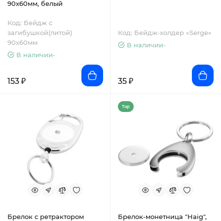
90х60мм, белый
Код: Бейдж с
загибушкой(литой)
Код: Бейдж-холдер «Serge»
90х60мм
В наличии-
В наличии-
153 ₽
35 ₽
Top
Брелок с ретрактором
Брелок-монетница "Haig",