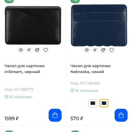
Top
Top
Чехол для карточек
Чехол для карточек
inStream, черный
Nebraska, синий
Код: PJ-138466
Код: PJ-188775
В наличии-
В наличии-
1599 ₽
570 ₽