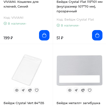
VIVIANI. Кошелек для
Бейдж Crystal Flat 115*101 мм
ключей, Синий
(внут.размер 107*70 мм),
прозрачный
Код: VIVIANI
Код: Бейдж Crystal Flat
В наличии-
В наличии-
199 ₽
51 ₽
Бейдж Crystal Vert 84*135
Бейдж металл+ загибушка