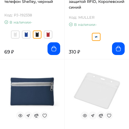
телефон Shelley, черный
защитой RFID, Королевский
синий
Код: PJ-192338
Код: MULLER
В наличии-
В наличии-
69 ₽
310 ₽