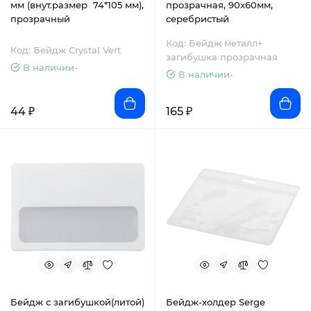
мм (внут.размер 74*105 мм),
прозрачная, 90х60мм,
прозрачный
серебристый
Код: Бейдж металл+
Код: Бейдж Crystal Vert
загибушка прозрачная
В наличии-
В наличии-
44 ₽
165 ₽
Бейдж с загибушкой(литой)
Бейдж-холдер Serge