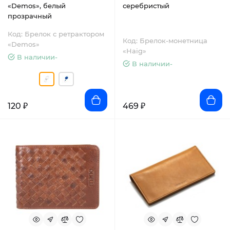
«Demos», белый
серебристый
прозрачный
Код: Брелок с ретрактором
Код: Брелок-монетница
«Demos»
«Haig»
В наличии-
В наличии-
120 ₽
469 ₽