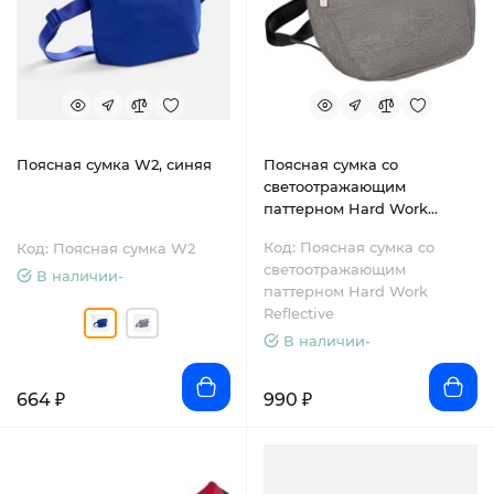
Поясная сумка W2, синяя
Поясная сумка со
светоотражающим
паттерном Hard Work
Reflective
Код: Поясная сумка со
Код: Поясная сумка W2
светоотражающим
В наличии-
паттерном Hard Work
Reflective
В наличии-
664 ₽
990 ₽