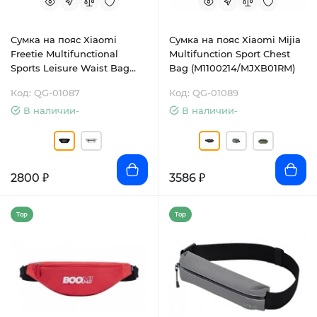
Сумка на пояс Xiaomi
Сумка на пояс Xiaomi Mijia
Freetie Multifunctional
Multifunction Sport Chest
Sports Leisure Waist Bag
Bag (M1100214/MJXB01RM)
(М51013)
Код: QG-01087
Код: QG-01089
В наличии-
В наличии-
2800 ₽
3586 ₽
Top
Top