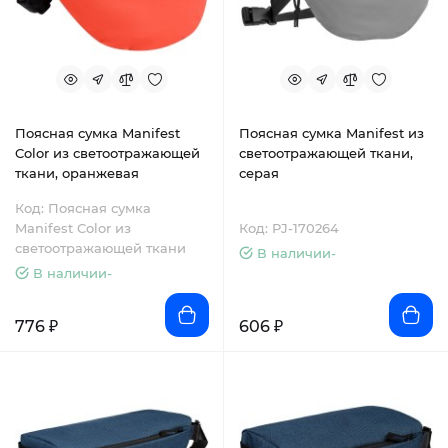
Поясная сумка Manifest
Поясная сумка Manifest из
Color из светоотражающей
светоотражающей ткани,
ткани, оранжевая
серая
Код: Поясная сумка
Manifest Color из
Код: PJ-170264
светоотражающей ткани
В наличии-
В наличии-
776 ₽
606 ₽