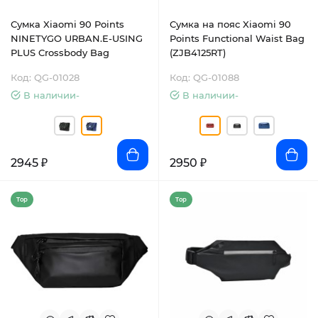
Сумка Xiaomi 90 Points
Сумка на пояс Xiaomi 90
NINETYGO URBAN.E-USING
Points Functional Waist Bag
PLUS Crossbody Bag
(ZJB4125RT)
Код: QG-01028
Код: QG-01088
В наличии-
В наличии-
2945 ₽
2950 ₽
Top
Top