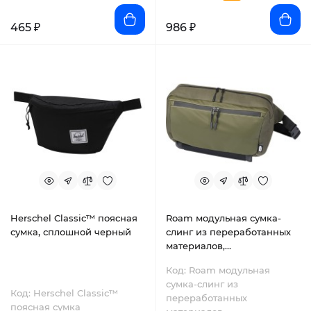
465 ₽
986 ₽
Herschel Classic™ поясная
Roam модульная сумка-
сумка, сплошной черный
слинг из переработанных
материалов,
сертифицированных
Код: Roam модульная
согласно GRS - Зеленый
сумка-слинг из
Код: Herschel Classic™
переработанных
поясная сумка