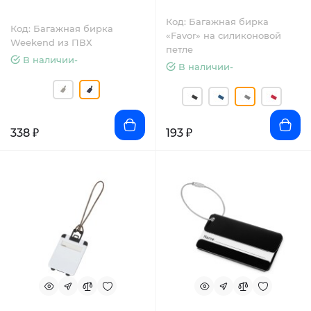
Код: Багажная бирка
Код: Багажная бирка
«Favor» на силиконовой
Weekend из ПВХ
петле
В наличии-
В наличии-
338 ₽
193 ₽