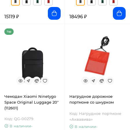
15119 ₽
18496 ₽
Top
Чемодан Xiaomi Ninetygo
Нагрудное дорожное
Space Original Luggage 20"
портмоне со шнурком
(112601)
Код: Нагрудное портмоне
Код: QG-00279
«Аквавива»
В наличии-
В наличии-