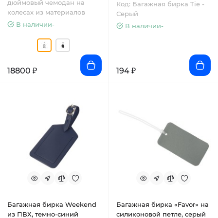
дюймовый чемодан на
Код: Багажная бирка Tie -
л - Серебряный
колесах из материалов
Серый
В наличии-
В наличии-
18800 ₽
194 ₽
Багажная бирка Weekend
Багажная бирка «Favor» на
из ПВХ, темно-синий
силиконовой петле, серый