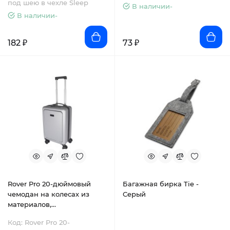
под шею в чехле Sleep
В наличии-
В наличии-
182 ₽
73 ₽
Rover Pro 20-дюймовый
Багажная бирка Tie -
чемодан на колесах из
Серый
материалов,
переработанных согласно
Код: Rover Pro 20-
стандарту GRS, объемом 40