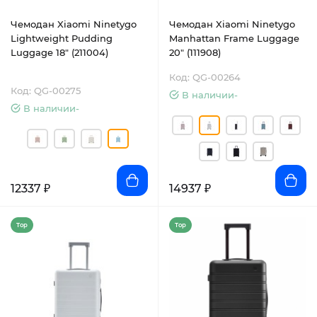
Чемодан Xiaomi Ninetygo
Чемодан Xiaomi Ninetygo
Lightweight Pudding
Manhattan Frame Luggage
Luggage 18" (211004)
20" (111908)
Код: QG-00264
Код: QG-00275
В наличии-
В наличии-
12337 ₽
14937 ₽
Top
Top