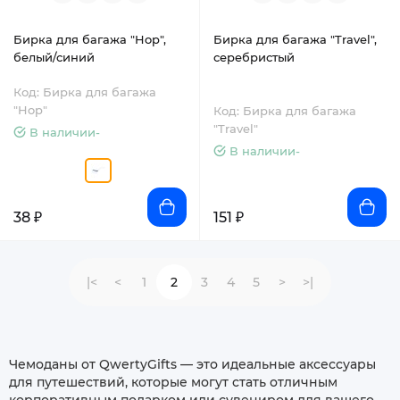
Бирка для багажа "Hop",
Бирка для багажа "Travel",
белый/синий
серебристый
Код: Бирка для багажа
"Hop"
Код: Бирка для багажа
"Travel"
В наличии-
В наличии-
38 ₽
151 ₽
|<
<
1
2
3
4
5
>
>|
Чемоданы от QwertyGifts — это идеальные аксессуары
для путешествий, которые могут стать отличным