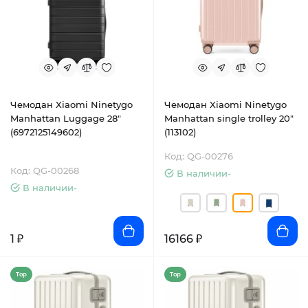
Чемодан Xiaomi Ninetygo
Чемодан Xiaomi Ninetygo
Manhattan Luggage 28"
Manhattan single trolley 20"
(6972125149602)
(113102)
Код: QG-00276
Код: QG-00268
В наличии-
В наличии-
1 ₽
16166 ₽
Top
Top