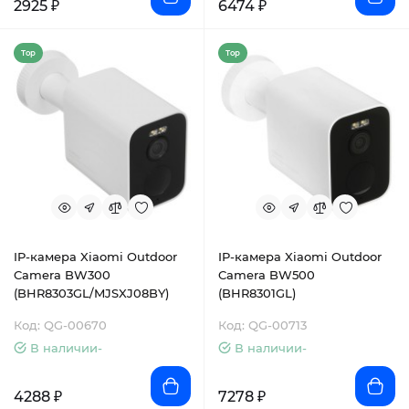
2925 ₽
6474 ₽
Top
Top
IP-камера Xiaomi Outdoor
IP-камера Xiaomi Outdoor
Camera BW300
Camera BW500
(BHR8303GL/MJSXJ08BY)
(BHR8301GL)
Код: QG-00670
Код: QG-00713
В наличии-
В наличии-
4288 ₽
7278 ₽