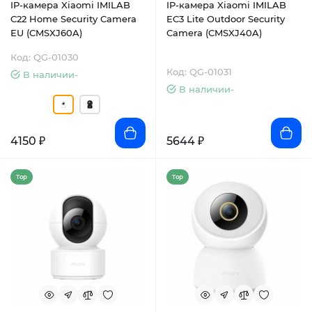
IP-камера Xiaomi IMILAB
IP-камера Xiaomi IMILAB
C22 Home Security Camera
EC3 Lite Outdoor Security
EU (CMSXJ60A)
Camera (CMSXJ40A)
Код: QG-01030
Код: QG-01031
В наличии-
В наличии-
4150 ₽
5644 ₽
Top
Top