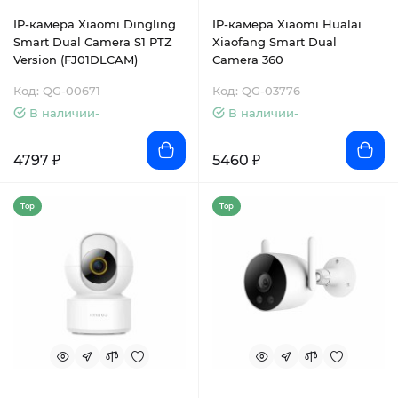
IP-камера Xiaomi Dingling
IP-камера Xiaomi Hualai
Smart Dual Camera S1 PTZ
Xiaofang Smart Dual
Version (FJ01DLCAM)
Camera 360
Код: QG-00671
Код: QG-03776
В наличии-
В наличии-
4797 ₽
5460 ₽
Top
Top