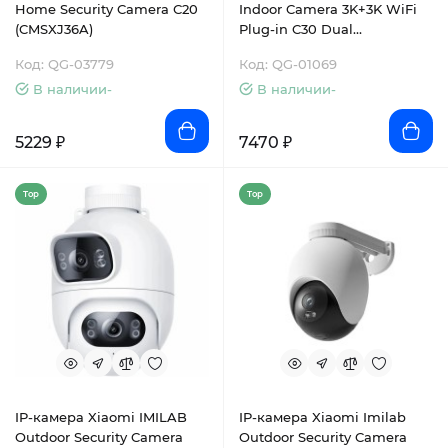
Home Security Camera С20
Indoor Camera 3K+3K WiFi
(CMSXJ36A)
Plug-in C30 Dual
(CMSXJ111A)
Код: QG-03779
Код: QG-01069
В наличии-
В наличии-
5229 ₽
7470 ₽
Top
Top
IP-камера Xiaomi IMILAB
IP-камера Xiaomi Imilab
Outdoor Security Camera
Outdoor Security Camera