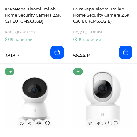
IP-камера Xiaomi Imilab
IP-камера Xiaomi Imilab
Home Security Camera 2.5K
Home Security Camera 2.5K
C21 EU (CMSXJ56B)
C30 EU (CMSXJ21E)
Код: QG-00330
Код: QG-01061
В наличии-
В наличии-
3818 ₽
5644 ₽
Top
Top