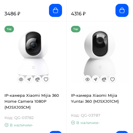
3486 ₽
4316 ₽
Top
Top
IP-камера Xiaomi Mijia 360
IP-камера Xiaomi Mijia
Home Camera 1080P
Yuntai 360 (MJSXJ01CM)
(MJSXJ05CM)
Код: QG-03787
Код: QG-03782
В наличии-
В наличии-