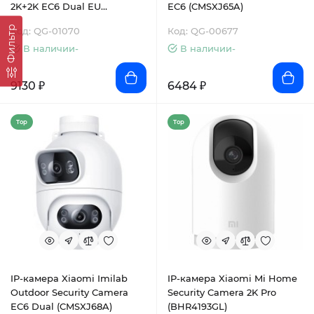
2K+2K EC6 Dual EU
EC6 (CMSXJ65A)
(CMSXJ68A)
Фильтр
Код: QG-01070
Код: QG-00677
В наличии-
В наличии-
9130 ₽
6484 ₽
Top
Top
IP-камера Xiaomi Imilab
IP-камера Xiaomi Mi Home
Outdoor Security Camera
Security Camera 2K Pro
EC6 Dual (CMSXJ68A)
(BHR4193GL)