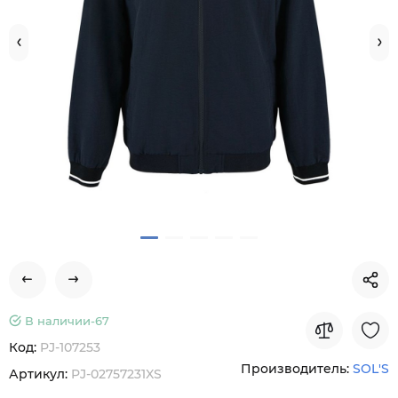
В наличии-
67
Код:
PJ-107253
Производитель:
SOL'S
Артикул:
PJ-02757231XS