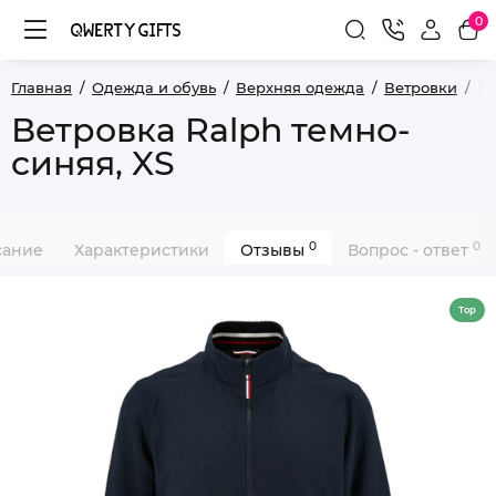
0
Главная
Одежда и обувь
Верхняя одежда
Ветровки
Ве
Ветровка Ralph темно-
синяя, XS
0
0
сание
Характеристики
Отзывы
Вопрос - ответ
Top