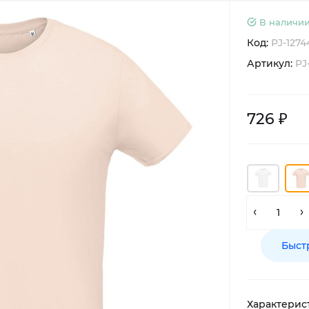
В наличии
Код:
PJ-1274
Артикул:
PJ
726 ₽
Быст
Характерис