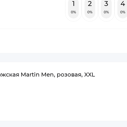
1
2
3
4
0%
0%
0%
0%
жская Martin Men, розовая, XXL