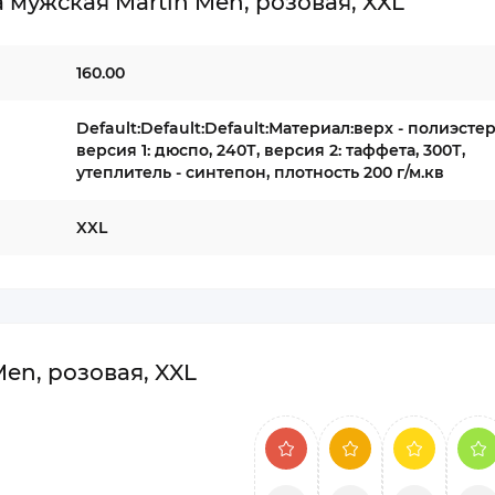
мужская Martin Men, розовая, XXL
160.00
Default:Default:Default:Материал:верх - полиэстер
версия 1: дюспо, 240Т, версия 2: таффета, 300Т,
утеплитель - синтепон, плотность 200 г/м.кв
XXL
en, розовая, XXL