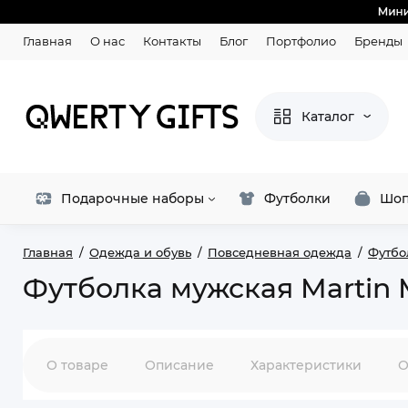
Главная
О нас
Контакты
Блог
Портфолио
Бренды
Каталог
Подарочные наборы
Футболки
Шоп
Главная
Одежда и обувь
Повседневная одежда
Футбо
Футболка мужская Martin 
О товаре
Описание
Характеристики
О