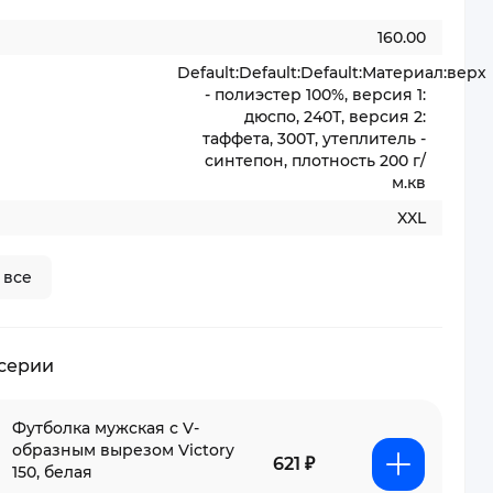
160.00
Default:Default:Default:Материал:верх
- полиэстер 100%, версия 1:
дюспо, 240Т, версия 2:
таффета, 300Т, утеплитель -
синтепон, плотность 200 г/
м.кв
XXL
 все
 серии
Футболка мужская с V-
образным вырезом Victory
621 ₽
150, белая