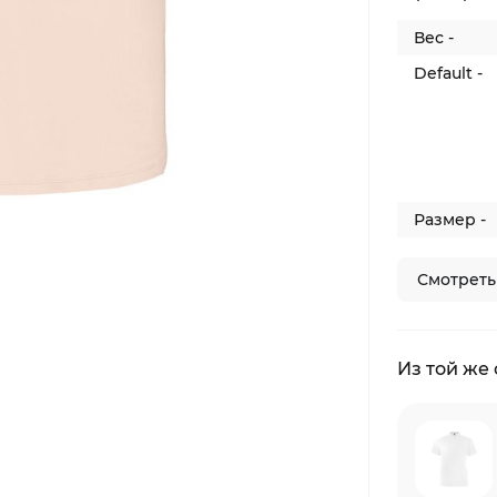
Вес -
Default -
Размер -
Смотреть
Из той же