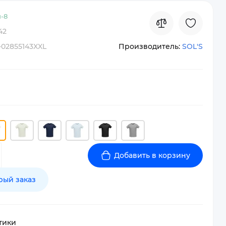
-
8
42
-02855143XXL
Производитель:
SOL'S
Добавить в корзину
рый заказ
тики