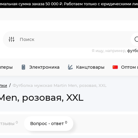
Я ищу, например,
футб
перы
Электроника
Канцтовары
Оптом 
лки
Футболка мужская Martin Men, розовая, XXL
Men, розовая, XXL
0
0
тзывы
Вопрос - ответ