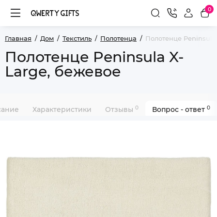
0
Главная
Дом
Текстиль
Полотенца
Полотенце Peninsula
Полотенце Peninsula X-
Large, бежевое
0
0
сание
Характеристики
Отзывы
Вопрос - ответ