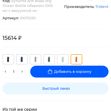
Код:
Бутылка для воды Big
Ocean Bottle объемом 1000
Производитель:
Trident
мл с вакуумной из
Артикул:
10075330
15614 ₽
Добавить в корзину
Быстрый заказ
Из той же серии