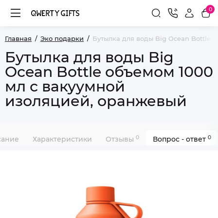
0
Главная
Эко подарки
Бутылка для воды Big Ocean Bottle 
Бутылка для воды Big
Ocean Bottle объемом 1000
мл с вакуумной
изоляцией, оранжевый
0
0
сание
Характеристики
Отзывы
Вопрос - ответ