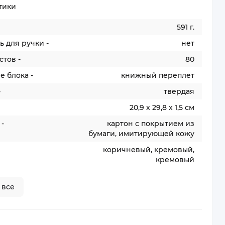
тики
591 г.
 для ручки -
нет
стов -
80
 блока -
книжный переплет
-
твердая
20,9 х 29,8 х 1,5 см
-
картон с покрытием из
бумаги, имитирующей кожу
коричневый, кремовый,
кремовый
 все