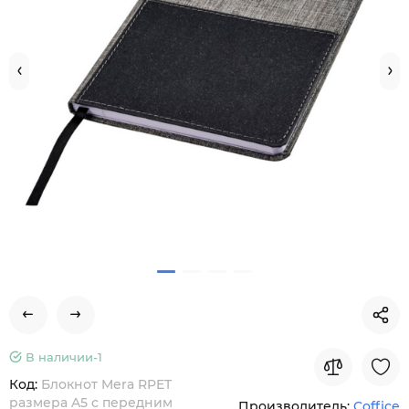
В наличии-
1
Код:
Блокнот Mera RPET
размера A5 с передним
Производитель:
Coffice