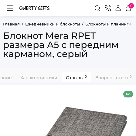
0
Главная
Ежедневники и блокноты
Блокноты и планинги
Блокнот Mera RPET
размера A5 с передним
карманом, серый
0
0
сание
Характеристики
Отзывы
Вопрос - ответ
Top