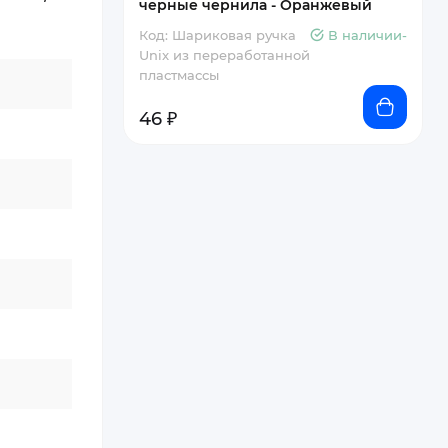
черные чернила - Оранжевый
Код: Шариковая ручка
В наличии-
Unix из переработанной
пластмассы
46 ₽