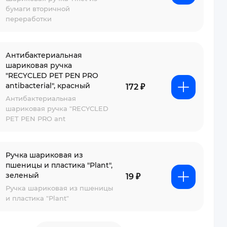
бумаги вторичной
переработки
Антибактериальная
шариковая ручка
"RECYCLED PET PEN PRO
antibacterial", красный
172 ₽
Антибактериальная
шариковая ручка "RECYCLED
PET PEN PRO ant
Ручка шариковая из
пшеницы и пластика "Plant",
зеленый
19 ₽
Ручка шариковая из пшеницы
и пластика "Plant"