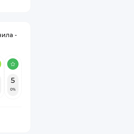
ила -
5
0%