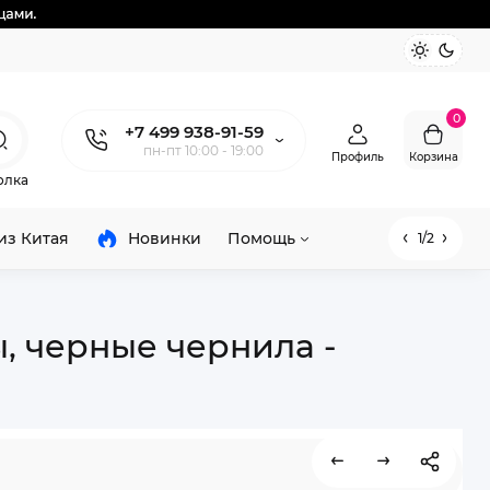
0
+7 499 938-91-59
пн-пт 10:00 - 19:00
Профиль
Корзина
олка
из Китая
Новинки
Помощь
1/2
, черные чернила -