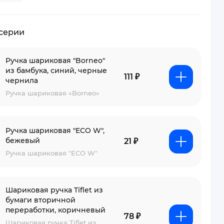
 серии
Ручка шариковая "Borneo"
из бамбука, синий, черные
111 ₽
чернила
Ручка шариковая «Borneo»
Ручка шариковая "ECO W",
бежевый
21 ₽
Ручка шариковая "ECO W"
Шариковая ручка Tiflet из
бумаги вторичной
переработки, коричневый
78 ₽
Шариковая ручка Tiflet из