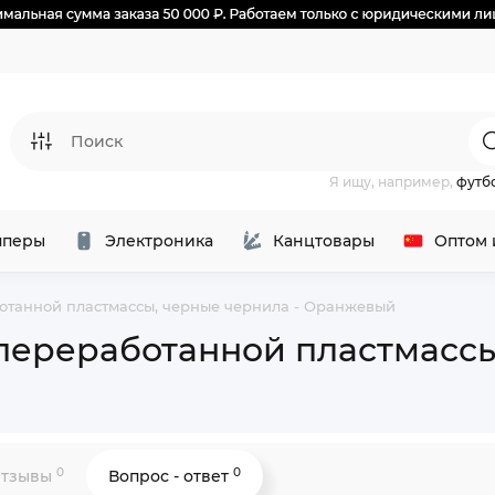
Я ищу, например,
футб
перы
Электроника
Канцтовары
Оптом 
отанной пластмассы, черные чернила - Оранжевый
переработанной пластмассы
0
0
тзывы
Вопрос - ответ