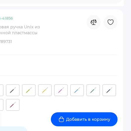
-
41856
вая ручка Unix из
нной пластмассы
789731
Добавить в корзину