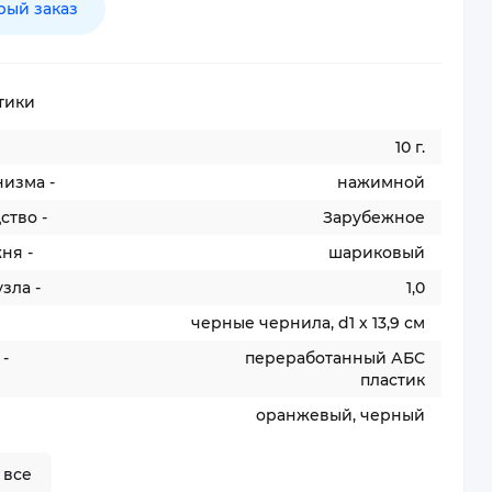
рый заказ
тики
10 г.
изма -
нажимной
ство -
Зарубежное
ня -
шариковый
зла -
1,0
черные чернила, d1 х 13,9 см
-
переработанный АБС
пластик
оранжевый, черный
 все