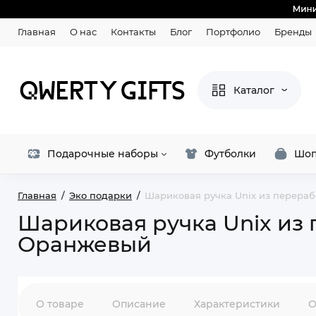
Главная
О нас
Контакты
Блог
Портфолио
Бренды
Каталог
Подарочные наборы
Футболки
Шоп
Главная
Эко подарки
Шариковая ручка Unix из перераб
Шариковая ручка Unix из 
Оранжевый
О товаре
Описание
Характеристики
О