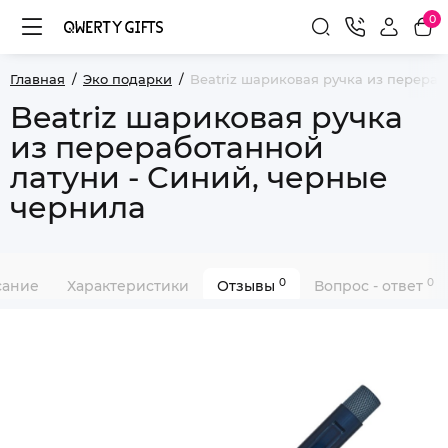
0
Главная
Эко подарки
Beatriz шариковая ручка из перераб
Beatriz шариковая ручка
из переработанной
латуни - Синий, черные
чернила
0
0
сание
Характеристики
Отзывы
Вопрос - ответ