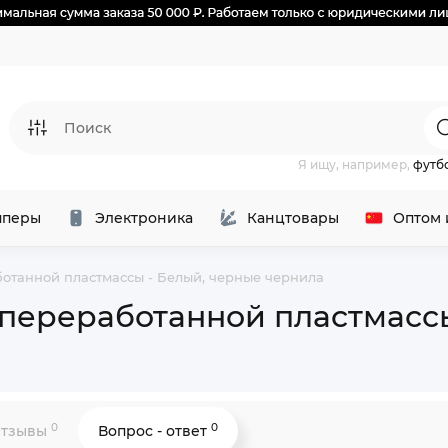
Я ищу, например,
футб
перы
Электроника
Канцтовары
Оптом 
ботанной пластмассы - Белый, черные чернила
 переработанной пластмасс
0
0
тзывы
Вопрос - ответ