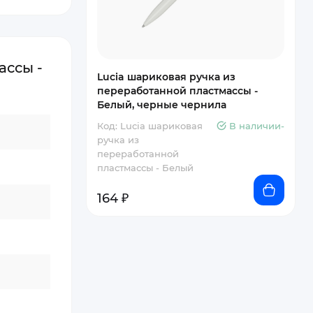
ассы -
Lucia шариковая ручка из
переработанной пластмассы -
Белый, черные чернила
Код: Lucia шариковая
В наличии-
ручка из
переработанной
пластмассы - Белый
164 ₽