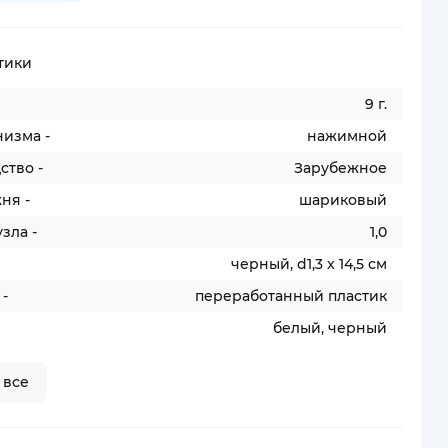
тики
9 г.
изма -
нажимной
ство -
Зарубежное
ня -
шариковый
зла -
1,0
черный, d1,3 х 14,5 см
-
переработанный пластик
белый, черный
 все