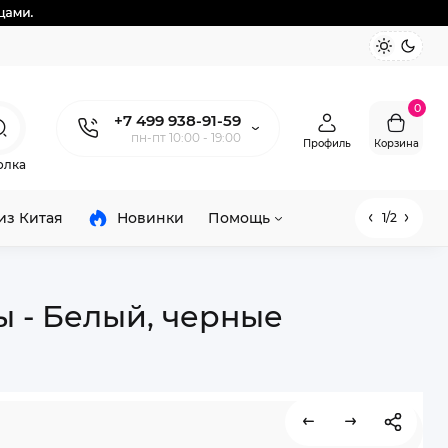
0
+7 499 938-91-59
пн-пт 10:00 - 19:00
Профиль
Корзина
олка
из Китая
Новинки
Помощь
1/2
ы - Белый, черные