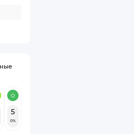
рные
5
0%