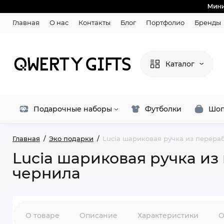
Главная
О нас
Контакты
Блог
Портфолио
Бренды
Каталог
Подарочные наборы
Футболки
Шоп
Главная
Эко подарки
Lucia шариковая ручка из перера
Lucia шариковая ручка из
чернила
О товаре
Описание
Характеристики
О