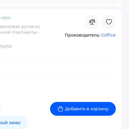
-
9901
шариковая ручка из
нной пластмассы -
Производитель:
Coffice
792701
Добавить в корзину
рый заказ