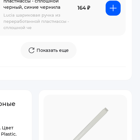
пластмассы - сплошной
черный, синие чернила
164 ₽
Lucia шариковая ручка из
переработанной пластмассы -
сплошной че
Показать еще
ерные
. Цвет
lastic.