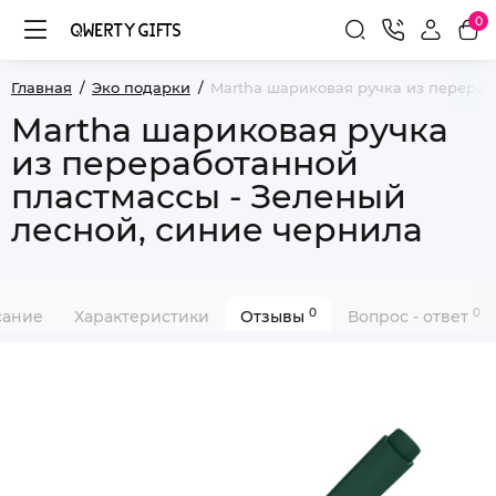
0
Главная
Эко подарки
Martha шариковая ручка из перераб
Martha шариковая ручка
из переработанной
пластмассы - Зеленый
лесной, синие чернила
0
0
сание
Характеристики
Отзывы
Вопрос - ответ