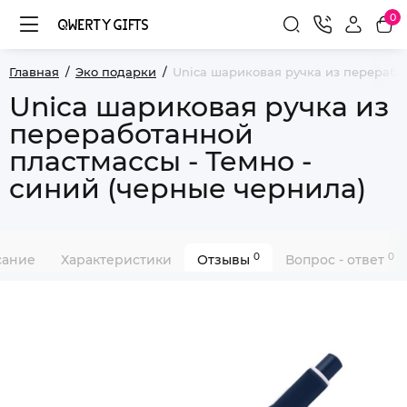
0
Главная
Эко подарки
Unica шариковая ручка из переработ
Unica шариковая ручка из
переработанной
пластмассы - Темно -
синий (черные чернила)
0
0
сание
Характеристики
Отзывы
Вопрос - ответ