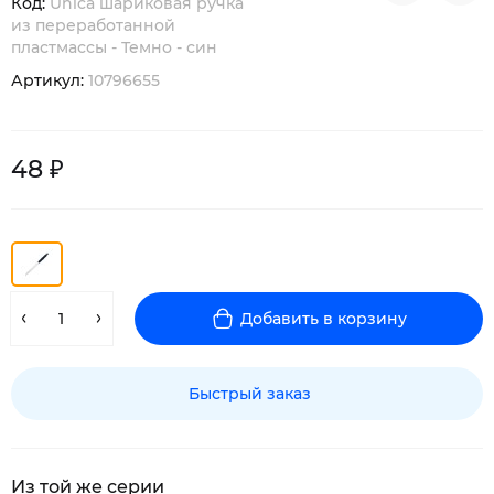
Код:
Unica шариковая ручка
из переработанной
пластмассы - Темно - син
Артикул:
10796655
48 ₽
Добавить в корзину
Быстрый заказ
Из той же серии