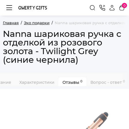
0
Главная
Эко подарки
Nanna шариковая ручка с отделкой из
Nanna шариковая ручка с
отделкой из розового
золота - Twilight Grey
(синие чернила)
0
0
сание
Характеристики
Отзывы
Вопрос - ответ