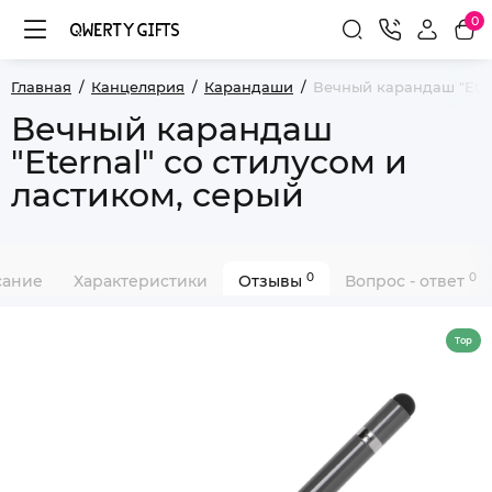
0
Главная
Канцелярия
Карандаши
Вечный карандаш "Etern
Вечный карандаш
"Eternal" со стилусом и
ластиком, серый
0
0
сание
Характеристики
Отзывы
Вопрос - ответ
Top