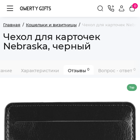
0
Главная
Кошельки и визитницы
Чехол для карточек Nebra
Чехол для карточек
Nebraska, черный
0
0
сание
Характеристики
Отзывы
Вопрос - ответ
Top