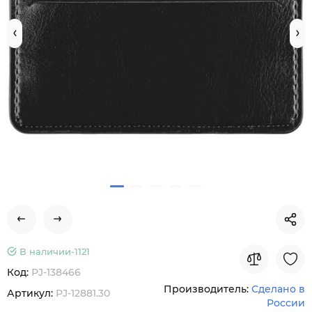
В наличии-
1121
Код:
PJ-138466
Производитель:
Сделано в
Артикул:
PJ-12881.30
России