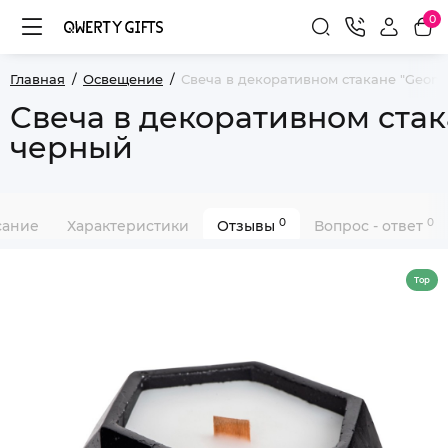
0
Главная
Освещение
Свеча в декоративном стакане "Geome
Свеча в декоративном стак
черный
0
0
сание
Характеристики
Отзывы
Вопрос - ответ
Top