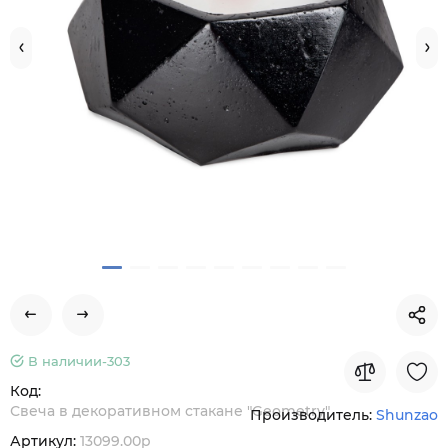
В наличии-
303
Код:
Свеча в декоративном стакане "Geometry"
Производитель:
Shunzao
Артикул:
13099.00p