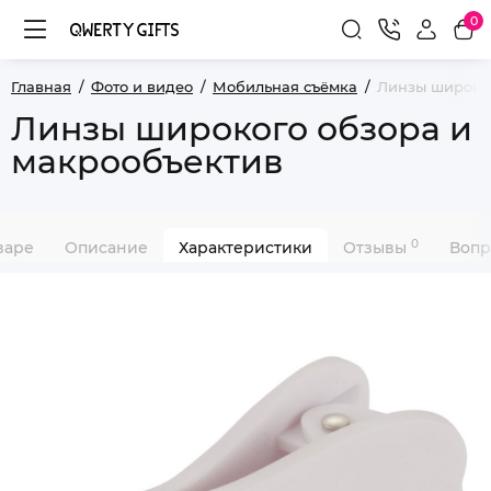
0
Главная
Фото и видео
Мобильная съёмка
Линзы широког
Линзы широкого обзора и
макрообъектив
0
варе
Описание
Характеристики
Отзывы
Вопр