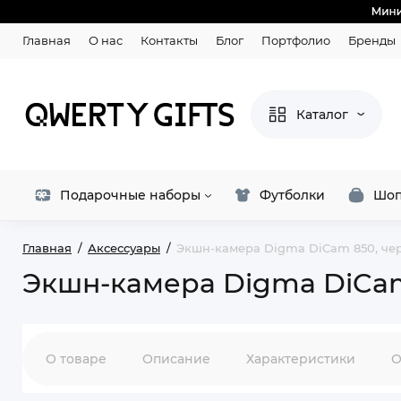
Главная
О нас
Контакты
Блог
Портфолио
Бренды
Каталог
Подарочные наборы
Футболки
Шоп
Главная
Аксессуары
Экшн-камера Digma DiCam 850, че
Экшн-камера Digma DiCam
О товаре
Описание
Характеристики
О