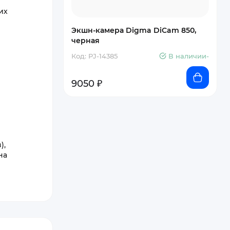
их
Экшн-камера Digma DiCam 850,
черная
Код: PJ-14385
В наличии-
9050 ₽
),
на