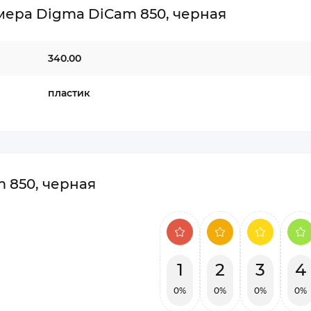
ера Digma DiCam 850, черная
340.00
пластик
 850, черная
1
2
3
4
0%
0%
0%
0%