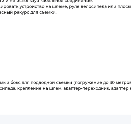
ти и не используя кабельное соединение.
ровать устройство на шлеме, руле велосипеда или плоск
есный ракурс для съемки.
ый бокс для подводной съемки (погружение до 30 метров
сипеда, крепление на шлем, адаптер-переходник, адаптер 