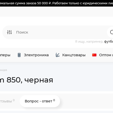
Я ищу, например,
футб
перы
Электроника
Канцтовары
Оптом 
рная
 850, черная
0
0
тзывы
Вопрос - ответ