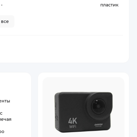
-
пластик
 все
енты
с
мечая
ро