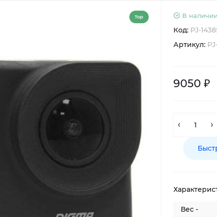
В наличии
Top
Код:
PJ-1438
Артикул:
PJ
9050 ₽
Быст
Характерис
Вес -