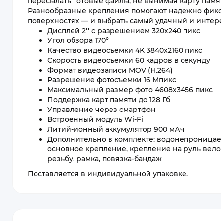
пересылать готовые файлы, не вынимая карту памя
Разнообразные крепления помогают надежно фикси
поверхностях — и выбрать самый удачный и интер
Дисплей 2'' с разрешением 320x240 пикс
Угол обзора 170°
Качество видеосъемки 4K 3840x2160 пикс
Скорость видеосъемки 60 кадров в секунду
Формат видеозаписи MOV (H.264)
Разрешение фотосъемки 16 Мпикс
Максимальный размер фото 4608х3456 пикс
Поддержка карт памяти до 128 Гб
Управление через смартфон
Встроенный модуль Wi-Fi
Литий-ионный аккумулятор 900 мАч
Дополнительно в комплекте: водонепроницаем
основное крепление, крепление на руль вело
резьбу, рамка, повязка-бандаж
Поставляется в индивидуальной упаковке.