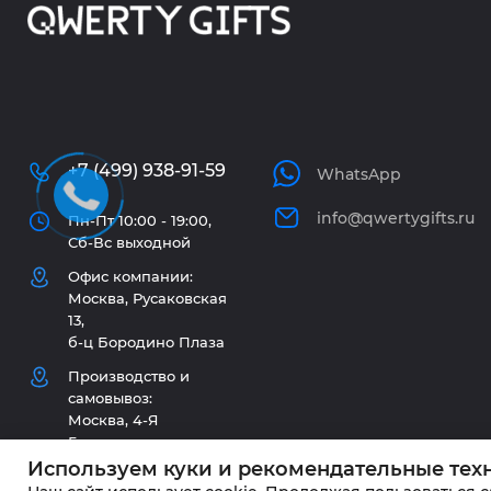
+7 (499) 938-91-59
WhatsApp
info@qwertygifts.ru
Пн-Пт 10:00 - 19:00,
Сб-Вс выходной
Офис компании:
Москва, Русаковская
13,
б-ц Бородино Плаза
Производство и
самовывоз:
Москва, 4-Я
Гражданская ул, д.
33/1 стр. 2
Используем куки и рекомендательные тех