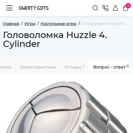
0
Главная
Игры
Настольные игры
Головоломка Huzzle 4. Cy
Головоломка Huzzle 4.
Cylinder
0
0
сание
Характеристики
Отзывы
Вопрос - ответ