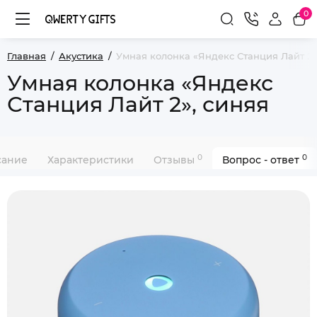
0
Главная
Акустика
Умная колонка «Яндекс Станция Лайт 2»
Умная колонка «Яндекс
Станция Лайт 2», синяя
0
0
сание
Характеристики
Отзывы
Вопрос - ответ