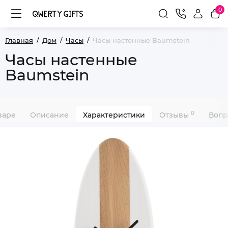
0
Главная
Дом
Часы
Часы настенные Baumstein
Часы настенные
Baumstein
0
варе
Описание
Характеристики
Отзывы
Вопр