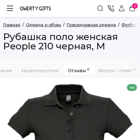
0
Главная
Одежда и обувь
Повседневная одежда
Футболк
Рубашка поло женская
People 210 черная, M
0
0
сание
Характеристики
Отзывы
Вопрос - ответ
Top