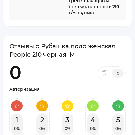
гребенная пряжа
(пенье), плотность 210
г/м.кв, пике
Отзывы о Рубашка поло женская
People 210 черная, M
0
0
Авторизация
1
2
3
4
5
0%
0%
0%
0%
0%