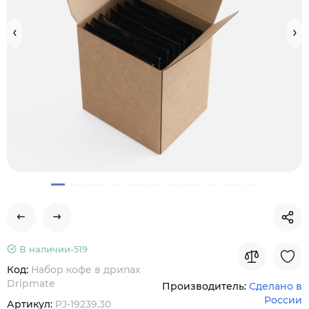
В наличии-
519
Код:
Набор кофе в дрипах
Dripmate
Производитель:
Сделано в
России
Артикул:
PJ-19239.30