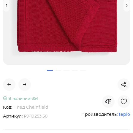
В наличии-
354
Код:
Плед Chainfield
Производитель:
teplo
Артикул:
PJ-19253.50