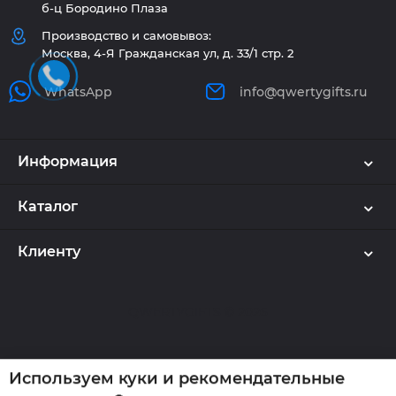
б-ц Бородино Плаза
Производство и самовывоз:
Москва, 4-Я Гражданская ул, д. 33/1 стр. 2
WhatsApp
info@qwertygifts.ru
Информация
Каталог
Клиенту
Используем куки и рекомендательные
технологии
🍪
Наш сайт использует cookie. Продолжая
QWERTYGIFTS © 2026
пользоваться сайтом, вы соглашаетесь на обработку
персональных данных в соответствии
с
политикой конфиденциальности
и
политикой
обработки cookie-файлов
,
а также предоставляете
согласие на обработку таких данных.