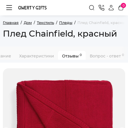
0
Главная
Дом
Текстиль
Пледы
Плед Chainfield, красный
Плед Chainfield, красный
0
0
сание
Характеристики
Отзывы
Вопрос - ответ