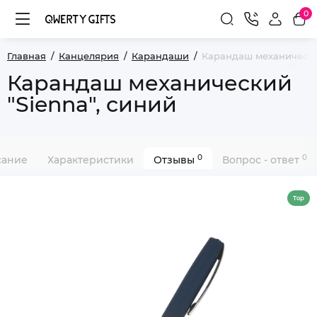
0
Главная
Канцелярия
Карандаши
Карандаш механический
Карандаш механический
"Sienna", синий
0
0
сание
Характеристики
Отзывы
Вопрос - ответ
Top